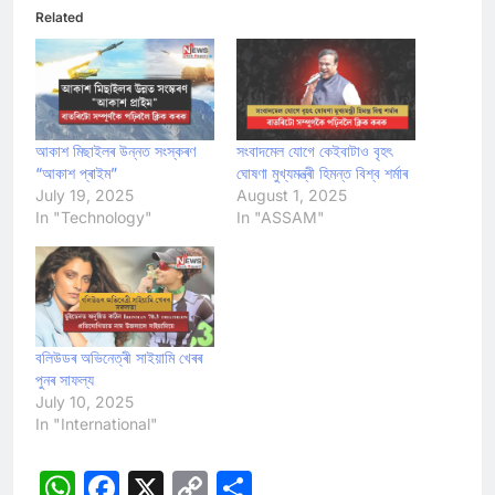
Related
আকাশ মিছাইলৰ উন্নত সংস্কৰণ
সংবাদমেল যোগে কেইবাটাও বৃহৎ
“আকাশ প্ৰাইম”
ঘোষণা মুখ্যমন্ত্ৰী হিমন্ত বিশ্ব শৰ্মাৰ
July 19, 2025
August 1, 2025
In "Technology"
In "ASSAM"
বলিউডৰ অভিনেত্ৰী সাইয়ামি খেৰৰ
পুনৰ সাফল্য
July 10, 2025
In "International"
WhatsApp
Facebook
X
Copy
Share