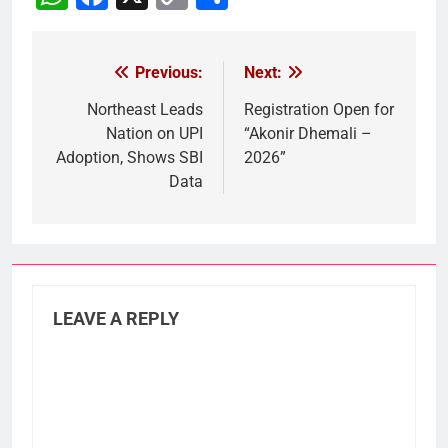
Link
Previous:
Next:
Post
navigation
Northeast Leads
Registration Open for
Nation on UPI
“Akonir Dhemali –
Adoption, Shows SBI
2026”
Data
LEAVE A REPLY