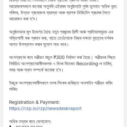
বিভিন্ন বিভাগত শিশুসকলে নিজৰ প্ৰতিভা প্ৰদৰ্শন কৰিব পাৰিব।
আয়োজকসকলে জনোৱা অনুসৰি এইবাৰৰ অনুষ্ঠানটো পূৰ্বৰ তুলনাত অধিক বৃহৎ
পৰিসৰ, উন্নত প্ৰযোজনা ব্যৱস্থা আৰু ব্যাপক ডিজিটেল প্ৰচাৰৰ সৈতে
আয়োজন কৰা হ’ব।
অনুষ্ঠানখনৰ মূল উদ্দেশ্য হৈছে নতুন প্ৰজন্মৰ শিল্পী আৰু প্ৰতিভাসমূহক এক
শক্তিশালী মঞ্চ প্ৰদান কৰা, যাতে তেওঁলোকে নিজৰ দক্ষতা বৃহত্তৰ দৰ্শকৰ
আগত উপস্থাপন কৰাৰ সুযোগ লাভ কৰে।
অংশগ্ৰহণৰ বাবে পঞ্জীয়ন মাচুল ₹300 নিৰ্ধাৰণ কৰা হৈছে। পঞ্জীয়নৰ পিছত
নিৰ্বাচিত অংশগ্ৰহণকাৰীসকলক ৭ দিনৰ ভিতৰত Recording-ৰ তাৰিখ,
সময় আৰু স্থান সম্পৰ্কে জনোৱা হ’ব।
ইচ্ছুক অংশগ্ৰহণকাৰীসকলে তলৰ লিংকৰ জৰিয়তে অনলাইন পঞ্জীয়ন কৰিব
পাৰিব:
Registration & Payment:
https://rzp.io/rzp/newsdeskreport
অধিক তথ্যৰ বাবে যোগাযোগ: