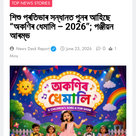
TOP NEWS STORIES
শিশু প্ৰতিভাৰ সন্ধানত পুনৰ আহিছে
“অকণিৰ ধেমালি – 2026”; পঞ্জীয়ন
আৰম্ভ
0
News Desk Report
June 23, 2026
1
Mins