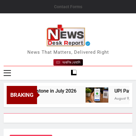
Skip
Contact Forms
to
content
News Desk Report
News That Matters, Delivered Right
অকণিৰ ধেমালি
0 GW Milestone in July 2026
UPI Payments to 
BRAKING
August 9, 2026