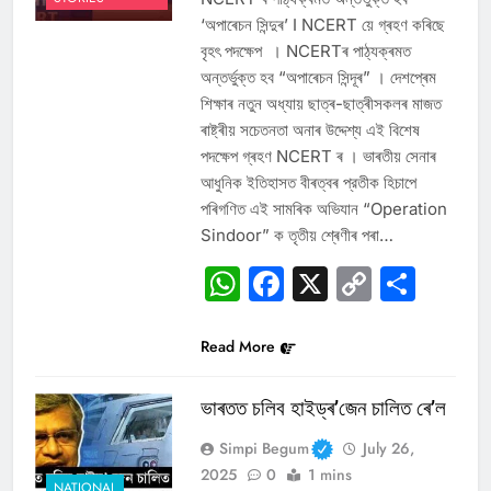
‘অপাৰেচন সিন্দুৰ’ I NCERT য়ে গ্ৰহণ কৰিছে
বৃহৎ পদক্ষেপ । NCERTৰ পাঠ্যক্ৰমত
অন্তৰ্ভুক্ত হব “অপাৰেচন সিন্দূৰ” । দেশপ্ৰেম
শিক্ষাৰ নতুন অধ্যায় ছাত্ৰ-ছাত্ৰীসকলৰ মাজত
ৰাষ্ট্ৰীয় সচেতনতা অনাৰ উদ্দেশ্য এই বিশেষ
পদক্ষেপ গ্ৰহণ NCERT ৰ । ভাৰতীয় সেনাৰ
আধুনিক ইতিহাসত বীৰত্বৰ প্রতীক হিচাপে
পৰিগণিত এই সামৰিক অভিযান “Operation
Sindoor” ক তৃতীয় শ্ৰেণীৰ পৰা…
WhatsApp
Facebook
X
Copy
Sha
Link
Read More
ভাৰতত চলিব হাইড্ৰ’জেন চালিত ৰে’ল
Simpi Begum
July 26,
2025
0
1 mins
NATIONAL