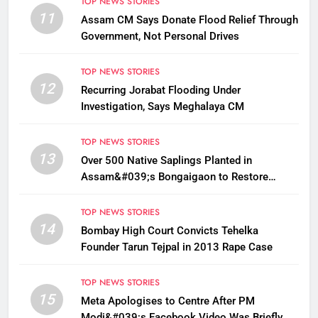
TOP NEWS STORIES
11
Assam CM Says Donate Flood Relief Through
Government, Not Personal Drives
TOP NEWS STORIES
12
Recurring Jorabat Flooding Under
Investigation, Says Meghalaya CM
TOP NEWS STORIES
13
Over 500 Native Saplings Planted in
Assam&#039;s Bongaigaon to Restore
Golden Langur Habitat
TOP NEWS STORIES
14
Bombay High Court Convicts Tehelka
Founder Tarun Tejpal in 2013 Rape Case
TOP NEWS STORIES
15
Meta Apologises to Centre After PM
Modi&#039;s Facebook Video Was Briefly