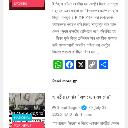
ইতিহাস ৰচিলে ভাৰতীয় দবা খেলুৱৈ দিব্যা দেশমুখে
STORIES
I ২০২৫ চনৰ মহিলা দবা বিশ্বকাপৰ চেম্পিয়ন হ’ল
দিব্যা দেশমুখ । FIDE মহিলা দবা বিশ্বকাপৰ
ফাইনেলত প্ৰৱেশ কৰি বিজয় সাব্যস্ত কৰে আৰু
দেশৰ প্ৰথম ভাৰতীয় চেম্পিয়ন ৰূপে পৰিগণিত হয়
। চীনৰ পূৰ্বৰ বিশ্ব চেম্পিয়ন টান ঝাংজীক পৰাস্ত
কৰি প্রথমগৰাকী ভাৰতীয় মহিলা দবা খেলুৱৈ
হিচাপে প্ৰৱেশ কৰিছিল বিশ্ব দবা…
WhatsApp
Facebook
X
Copy
Sha
Link
Read More
ভাৰতীয় সেনাৰ “অপাৰেচন মহাদেৱ”
Simpi Begum
July 28,
2025
0
1 mins
NATIONAL
“অপাৰেচন সিন্দুৰ” ৰ পিছত এইবাৰ ভাৰতীয় সেনাৰ
TOP NEWS