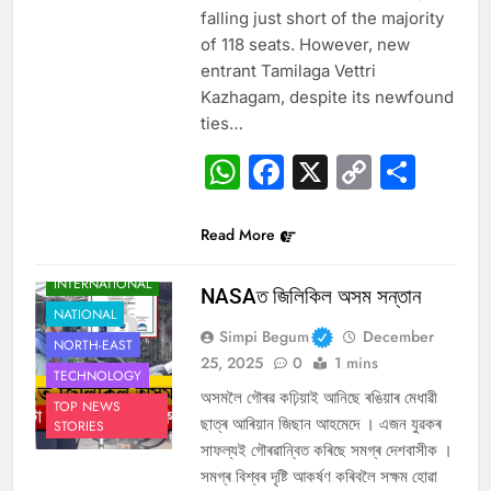
falling just short of the majority
of 118 seats. However, new
entrant Tamilaga Vettri
Kazhagam, despite its newfound
ties…
WhatsApp
Facebook
X
Copy
Sha
Link
Read More
ASSAM
INTERNATIONAL
NASAত জিলিকিল অসম সন্তান
NATIONAL
Simpi Begum
December
NORTH-EAST
25, 2025
0
1 mins
TECHNOLOGY
অসমলৈ গৌৰৱ কঢ়িয়াই আনিছে ৰঙিয়াৰ মেধাৱী
TOP NEWS
ছাত্ৰ আৰিয়ান জিছান আহমেদে । এজন যুৱকৰ
STORIES
সাফল্যই গৌৰৱান্বিত কৰিছে সমগ্ৰ দেশবাসীক ।
সমগ্ৰ বিশ্বৰ দৃষ্টি আকৰ্ষণ কৰিবলৈ সক্ষম হোৱা