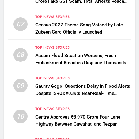
Crore Fake GST Scam, Total Arrests Reach
12
TOP NEWS STORIES
07
Census 2027 Theme Song Voiced by Late
Zubeen Garg Officially Launched
TOP NEWS STORIES
08
Assam Flood Situation Worsens, Fresh
Embankment Breaches Displace Thousands
TOP NEWS STORIES
09
Gaurav Gogoi Questions Delay in Flood Alerts
Despite ISRO&#039;s Near-Real-Time
Monitoring
TOP NEWS STORIES
10
Centre Approves ₹8,970 Crore Four-Lane
Highway Between Guwahati and Tezpur