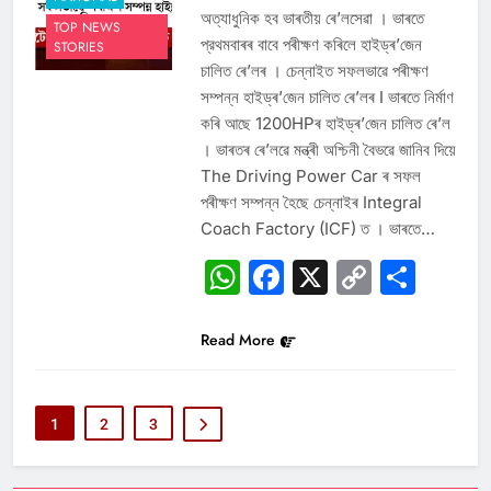
অত্যাধুনিক হব ভাৰতীয় ৰে’লসেৱা । ভাৰতে
TOP NEWS
প্রথমবাৰৰ বাবে পৰীক্ষণ কৰিলে হাইড্ৰ’জেন
STORIES
চালিত ৰে’লৰ । চেন্নাইত সফলভাৱে পৰীক্ষণ
সম্পন্ন হাইড্ৰ’জেন চালিত ৰে’লৰ I ভাৰতে নিৰ্মাণ
কৰি আছে 1200HPৰ হাইড্ৰ’জেন চালিত ৰে’ল
। ভাৰতৰ ৰে’লৱে মন্ত্ৰী অশ্চিনী বৈভৱে জানিব দিয়ে
The Driving Power Car ৰ সফল
পৰীক্ষণ সম্পন্ন হৈছে চেন্নাইৰ Integral
Coach Factory (ICF) ত । ভাৰতে…
WhatsApp
Facebook
X
Copy
Sha
Link
Read More
1
2
3