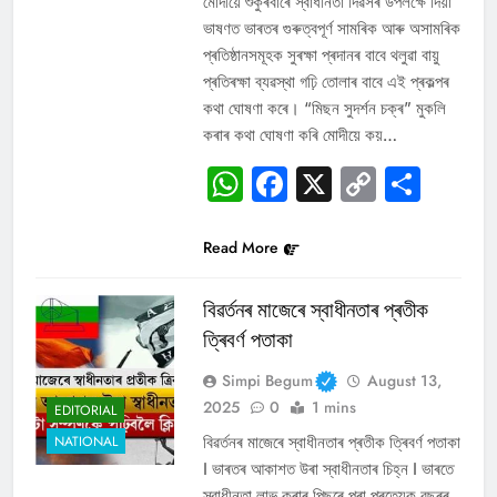
মোদীয়ে শুকুৰবাৰে স্বাধীনতা দিৱসৰ উপলক্ষে দিয়া
ভাষণত ভাৰতৰ গুৰুত্বপূৰ্ণ সামৰিক আৰু অসামৰিক
প্ৰতিষ্ঠানসমূহক সুৰক্ষা প্ৰদানৰ বাবে থলুৱা বায়ু
প্ৰতিৰক্ষা ব্যৱস্থা গঢ়ি তোলাৰ বাবে এই প্ৰকল্পৰ
কথা ঘোষণা কৰে। “মিছন সুদৰ্শন চক্ৰ” মুকলি
কৰাৰ কথা ঘোষণা কৰি মোদীয়ে কয়…
WhatsApp
Facebook
X
Copy
Sha
Link
Read More
বিৱৰ্তনৰ মাজেৰে স্বাধীনতাৰ প্ৰতীক
ত্ৰিবৰ্ণ পতাকা
Simpi Begum
August 13,
2025
0
1 mins
EDITORIAL
বিৱৰ্তনৰ মাজেৰে স্বাধীনতাৰ প্ৰতীক ত্ৰিবৰ্ণ পতাকা
NATIONAL
I ভাৰতৰ আকাশত উৰা স্বাধীনতাৰ চিহ্ন I ভাৰতে
স্বাধীনতা লাভ কৰাৰ পিছৰে পৰা প্ৰত্যেক বছৰৰ