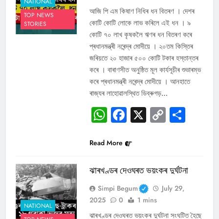
NATIONAL
আজি পি এম কিষাণ নিধিৰ ধন বিতৰণ । দেশৰ
TOP NEWS
কোটি কোটি লোকে লাভ কৰিলে এই ধন । ৯
STORIES
কোটি ৭০ লাখ কৃষকলৈ ঋণৰ ধন বিতৰণ কৰে
প্ৰধানমন্ত্ৰী নৰেন্দ্ৰ মোদীয়ে । ২০তম কিস্তিৰ
জৰিয়তে ২০ হাজাৰ ৫০০ কোটি টকাৰ হস্তান্তৰ
কৰে । বাৰাণসীত অনুষ্ঠিত মূল কাৰ্যসূচীৰ শুভাৰম্ভ
কৰে প্ৰধানমন্ত্ৰী নৰেন্দ্ৰ মোদীয়ে । আনহাতে
ৰাজ্যৰ লাহোৱালস্থিত ডিব্ৰুগড়…
WhatsApp
Facebook
X
Copy
Sha
Link
Read More
ঝাৰখণ্ডৰ দেওঘৰত ভয়ংকৰ দুৰ্ঘটনা
Simpi Begum
July 29,
2025
0
1 mins
NATIONAL
ঝাৰখণ্ডৰ দেওঘৰত ভয়ংকৰ দুৰ্ঘটনা সংঘটিত হৈছে