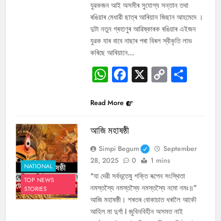
যুৱকজন আই অসমীৰ সুযোগ্য সন্তান তথা
ৰঙিয়াৰ মেধাৱী ছাত্ৰ আৰিয়ান জিছান আহমেদে ।
দুটা নতুন গ্ৰহাণুৰ আৱিষ্কাৰক ৰঙিয়াৰ এইজন
যুৱক যাৰ বাবে নাছাৰ পৰা বিৰল স্বীকৃতি লাভ
কৰিছে আৰিয়ানে…
WhatsApp
Facebook
X
Copy
Sha
Link
Read More
আজি মহাষষ্ঠী
Simpi Begum
September
28, 2025
0
1 mins
NATIONAL
“যা দেৱী সৰ্বভূতেষু শক্তি ৰূপেন সংস্থিতা
TOP NEWS
নমস্তস্যৈ নমস্তস্যৈ নমস্তস্যৈ নমো নমঃ॥”
STORIES
আজি মহাষষ্ঠী। শৰতৰ বোকাচাত ধৰালৈ আকৌ
আহিল মা দুৰ্গা I জুবিনবিহীন অসমত নাই