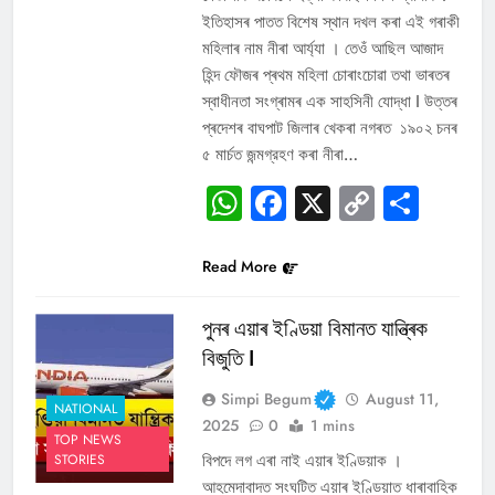
ইতিহাসৰ পাতত বিশেষ স্থান দখল কৰা এই গৰাকী
মহিলাৰ নাম নীৰা আৰ্য্যা । তেওঁ আছিল আজাদ
হিন্দ ফৌজৰ প্ৰথম মহিলা চোৰাংচোৱা তথা ভাৰতৰ
স্বাধীনতা সংগ্ৰামৰ এক সাহসিনী যোদ্ধা I উত্তৰ
প্ৰদেশৰ বাঘপাট জিলাৰ খেকৰা নগৰত ১৯০২ চনৰ
৫ মাৰ্চত জন্মগ্রহণ কৰা নীৰা…
WhatsApp
Facebook
X
Copy
Sha
Link
Read More
পুনৰ এয়াৰ ইণ্ডিয়া বিমানত যান্ত্ৰিক
বিজুতি I
Simpi Begum
August 11,
NATIONAL
2025
0
1 mins
TOP NEWS
বিপদে লগ এৰা নাই এয়াৰ ইণ্ডিয়াক ।
STORIES
আহমেদাবাদত সংঘটিত এয়াৰ ইণ্ডিয়াত ধাৰাবাহিক