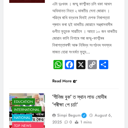
এটা দুঃখবৰ । জম্মু কাশ্মীৰত চলি থকা আখল
অভিযানত নিহত ২ ভাৰতীয় সেনা জোৱান ।
পৱিত্ৰ ৰাখি বন্ধনৰ দিনাই দেশক নিৰাপত্তা
প্ৰদান কৰা দুই ভাৰতীয় জোৱানে সন্ত্ৰাসবাদীৰ
গুলীত মৃত্যুক সাৱটিলে । আহত ১০ জন ভাৰতীয়
জোৱান কালি নিশাৰে পৰা জম্মু-কাশ্মীৰৰ
নিৰাপত্তাৰক্ষী আৰু নিষিদ্ধ সংগঠনৰ সদস্যৰ
মাজত হোৱা সংঘৰ্ষত মৃত্যু…
WhatsApp
Facebook
X
Copy
Sha
Link
Read More
‘গীনিজ বুক’ ত স্থান লাভ মোদীৰ
EDUCATION
‘পৰীক্ষা পে চর্চা’
INTERNATIONAL
Simpi Begum
August 6,
NATIONAL
2025
0
1 mins
TOP NEWS