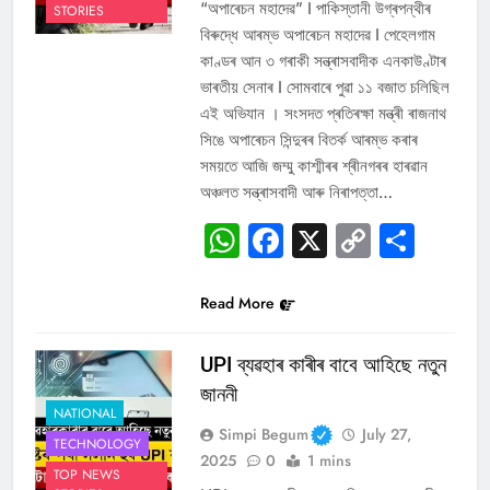
“অপাৰেচন মহাদেৱ” I পাকিস্তানী উগ্ৰপন্থীৰ
STORIES
বিৰুদ্ধে আৰম্ভ অপাৰেচন মহাদেৱ I পেহেলগাম
কাণ্ডৰ আন ৩ গৰাকী সন্ত্ৰাসবাদীক এনকাউণ্টাৰ
ভাৰতীয় সেনাৰ I সোমবাৰে পুৱা ১১ বজাত চলিছিল
এই অভিযান । সংসদত প্ৰতিৰক্ষা মন্ত্ৰী ৰাজনাথ
সিঙে অপাৰেচন সিন্দুৰৰ বিতৰ্ক আৰম্ভ কৰাৰ
সময়তে আজি জম্মু কাশ্মীৰৰ শ্ৰীনগৰৰ হাৰৱান
অঞ্চলত সন্ত্ৰাসবাদী আৰু নিৰাপত্তা…
WhatsApp
Facebook
X
Copy
Sha
Link
Read More
UPI ব্যৱহাৰ কাৰীৰ বাবে আহিছে নতুন
জাননী
NATIONAL
Simpi Begum
July 27,
TECHNOLOGY
2025
0
1 mins
TOP NEWS