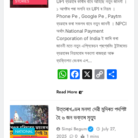
UPI ব্যৱহাৰ কাৰীৰ বাবে আহিছে নতুন জাননী ।
STORIES
১ আগষ্টৰ পৰা সলনি হব UPI ৰ নিয়ম ।
Phone Pe , Google Pe , Paytm
ব্যৱহাৰ কৰা সকলৰ বাবে নতুন জাননী । NPCI
অৰ্থাৎ National Payment
Corporation of India ই জাৰি কৰা
জাননী মতে নতুন এপ্লিকেচন প্ৰগ্ৰেমিং ইন্টাৰফেচ
ব্যৱহাৰৰ নিয়মবোৰ সকলো ৰাজহুৱা আৰু
ব্যক্তিগত বেংকৰ এপ…
WhatsApp
Facebook
X
Copy
Sha
Link
Read More
উত্তৰাখণ্ডৰ মনসা দেৱী মন্দিৰত পদপিষ্ট
হৈ ৬ জন ভক্তৰ মৃত্যু
Simpi Begum
July 27,
NATIONAL
2025
0
1 mins