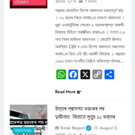
2025
0
1 mins
STORIES
পঞ্জাৱৰ মোহালিত বিশেষ আদালতৰ গুৰুত্বপূৰ্ণ ৰায়
। ৩২ বছৰৰ পিছত কাৰাদণ্ড ঘোষণা আদালতৰ ।
ভুৱা এনকাউন্টাৰৰ গোচৰত ৫ অৱসৰপ্ৰাপ্ত আৰক্ষী
বিষয়াক বিহিলে যাৱজ্জীৱন কাৰাদণ্ড । লগতে ৩.৫
লাখ টকাৰ জৰিমনা আদালতৰ । মোহালি জিলাত
অৱস্থিত CBI ৰ এখন বিশেষ আদালতে অৱশেষত
কাৰাদণ্ড বিহে এই পাঁচ আৰক্ষী বিষয়াক । পঞ্জাৱত
১৯৯৩ চনতে সংঘটিত হৈছিল অভিশপ্ত ঘটনাৰ…
WhatsApp
Facebook
X
Copy
Sha
Link
Read More
উত্তৰ প্ৰদেশত ভয়ংকৰ পথ
দুৰ্ঘটনাত থিতাতে মৃত্যু ১১ ভক্তৰ
Simpi Begum
August 3,
NATIONAL
2025
0
1 mins