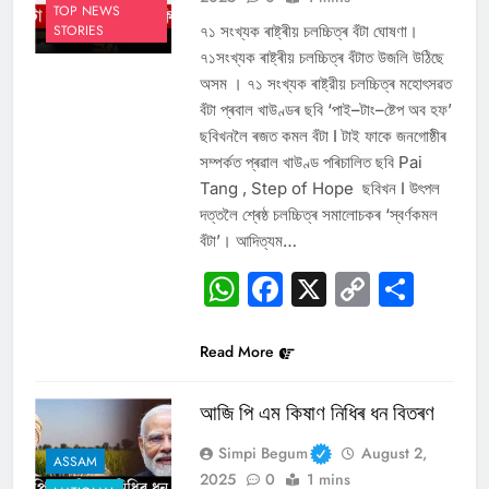
TOP NEWS
৭১ সংখ্যক ৰাষ্ট্ৰীয় চলচ্চিত্ৰ বঁটা ঘোষণা।
STORIES
৭১সংখ্যক ৰাষ্ট্ৰীয় চলচ্চিত্ৰ বঁটাত উজলি উঠিছে
অসম । ৭১ সংখ্যক ৰাষ্ট্রীয় চলচ্চিত্ৰ মহোৎসৱত
বঁটা প্ৰবাল খাউণ্ডৰ ছবি ‘পাই–টাং–ষ্টেপ অব হফ’
ছবিখনলৈ ৰজত কমল বঁটা I টাই ফাকে জনগোষ্ঠীৰ
সম্পৰ্কত প্ৰৱাল খাউণ্ড পৰিচালিত ছবি Pai
Tang , Step of Hope ছবিখন I উৎপল
দত্তলৈ শ্ৰেষ্ঠ চলচ্চিত্ৰ সমালোচকৰ ‘স্বৰ্ণকমল
বঁটা’। আদিত্যম…
WhatsApp
Facebook
X
Copy
Sha
Link
Read More
আজি পি এম কিষাণ নিধিৰ ধন বিতৰণ
Simpi Begum
August 2,
ASSAM
2025
0
1 mins