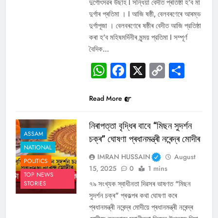
দুৰ্গোৎসৱৰ উছাহ I সন্ধিয়া বেদীত প্ৰতিষ্ঠা হ’ব মা
দুৰ্গাৰ প্ৰতিমা । I আজি ষষ্ঠী, বেলবৰণেৰে আৰম্ভ
দুৰ্গাপূজা । বেলবৰণেৰে ষষ্ঠীৰ বেদীত আজি প্রতিষ্ঠা
কৰা হ’ব মহিষমর্দিনীৰ মৃন্ময় প্রতিমা I সম্পূৰ্ণ
বৈদিক…
WhatsApp
Facebook
X
Copy
Sha
Link
Read More
নিৰাপত্তা বৃদ্ধিৰ বাবে “মিছন সুদৰ্শন
ASSAM
চক্ৰ” ঘোষণা প্ৰধানমন্ত্ৰী নৰেন্দ্ৰ মোদীৰ
NATIONAL
IMRAN HUSSAIN
August
POLITICS
15, 2025
0
1 mins
TOP NEWS
৭৯ সংখ্যক স্বাধীনতা দিৱসৰ ভাষণত “মিছন
STORIES
সুদৰ্শন চক্ৰ” প্ৰকল্পৰ কথা ঘোষণা কৰে
প্ৰধানমন্ত্ৰী নৰেন্দ্ৰ মোদীয়ে প্ৰধানমন্ত্ৰী নৰেন্দ্ৰ