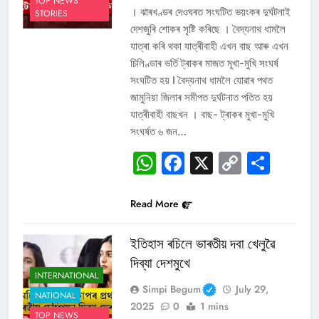
TOP NEWS
। ঝাৰখণ্ডৰ দেওঘৰত সংঘটিত ভয়ংকৰ দুৰ্ঘটনাই
STORIES
দেশজুৰি শোকৰ সৃষ্টি কৰিছে । বৈদ্যনাথ ধামলৈ
যাত্ৰা কৰি থকা যাত্ৰীবাহী এখন বাছ আৰু এখন
চিলিণ্ডাৰ ভৰ্তি ট্ৰাকৰ মাজত মূখা-মুখি সংঘৰ্ষ
সংঘটিত হয় I বৈদ্যনাথ ধামলৈ যোৱাৰ পথত
জামুনিয়া জিলাৰ সমীপত দুৰ্ঘটনাত পতিত হয়
যাত্ৰীবাহী বাছখন । বাছ- ট্ৰাকৰ মুখা-মুখি
সংঘৰ্ষত ৬ জন…
WhatsApp
Facebook
X
Copy
Sha
Link
Read More
ইতিহাস ৰচিলে ভাৰতীয় দবা খেলুৱৈ
দিব্যা দেশমুখে
INTERNATIONAL
Simpi Begum
July 29,
NATIONAL
2025
0
1 mins
TOP NEWS