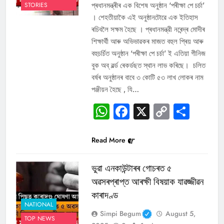
প্ৰধানমন্ত্ৰীৰ এক বিশেষ অনুষ্ঠান ‘পৰীক্ষা পে চর্চা’
STORIES
। শেহতীয়াকৈ এই অনুষ্ঠানটোৱে এক ইতিহাস
ৰচিবলৈ সক্ষম হৈছে । প্ৰধানমন্ত্রী নৰেন্দ্ৰ মোদীৰ
শিক্ষার্থী আৰু অভিভাৱকৰ মাজত বহুল প্ৰিয় আৰু
বহুচৰ্চিত অনুষ্ঠান ‘পৰীক্ষা পে চর্চা’ ই এতিয়া গীনিজ
বুক অব্ ৱৰ্ল্ড ৰেকৰ্ডছত স্থান লাভ কৰিছে। চলিত
বৰ্ষৰ অনুষ্ঠানৰ বাবে ৩ কোটি ৫৩ লাখ লোকৰ নাম
পঞ্জীয়ন হৈছে , যি…
WhatsApp
Facebook
X
Copy
Sha
Link
Read More
ভুৱা এনকাউন্টাৰৰ গোচৰত ৫
অৱসৰপ্ৰাপ্ত আৰক্ষী বিষয়াক যাৱজ্জীৱন
কাৰাদণ্ড
NATIONAL
Simpi Begum
August 5,
TOP NEWS