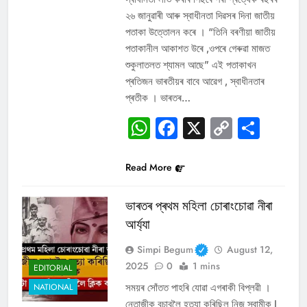
২৬ জানুৱাৰী আৰু স্বাধীনতা দিৱসৰ দিনা জাতীয়
পতাকা উত্তোলন কৰে । “তিনি বৰণীয়া জাতীয়
পতাকানীল আকাশত উৰে ,ওপৰে গেৰুৱা মাজত
শুকুলাতলত শ্যামল আছে” এই পতাকাখন
প্ৰতিজন ভাৰতীয়ৰ বাবে আৱেগ , স্বাধীনতাৰ
প্ৰতীক । ভাৰতৰ…
WhatsApp
Facebook
X
Copy
Sha
Link
Read More
ভাৰতৰ প্ৰথম মহিলা চোৰাংচোৱা নীৰা
আৰ্য্যা
Simpi Begum
August 12,
2025
0
1 mins
EDITORIAL
সময়ৰ সোঁতত পাহৰি যোৱা এগৰাকী বিপ্লৱী ।
NATIONAL
নেতাজীক বচাবলৈ হত্যা কৰিছিল নিজ স্বামীক I