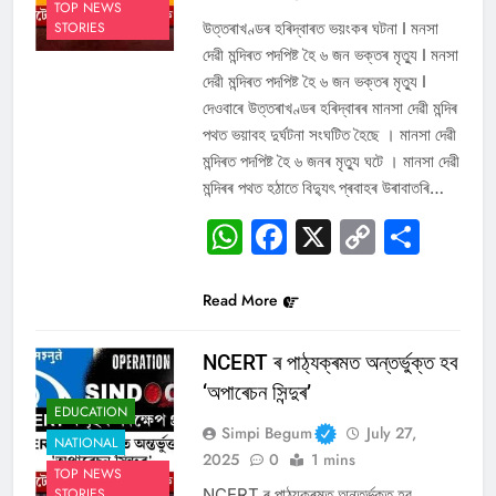
TOP NEWS
উত্তৰাখণ্ডৰ হৰিদ্বাৰত ভয়ংকৰ ঘটনা I মনসা
STORIES
দেৱী মন্দিৰত পদপিষ্ট হৈ ৬ জন ভক্তৰ মৃত্যু I মনসা
দেৱী মন্দিৰত পদপিষ্ট হৈ ৬ জন ভক্তৰ মৃত্যু I
দেওবাৰে উত্তৰাখণ্ডৰ হৰিদ্বাৰৰ মানসা দেৱী মন্দিৰ
পথত ভয়াবহ দুৰ্ঘটনা সংঘটিত হৈছে । মানসা দেৱী
মন্দিৰত পদপিষ্ট হৈ ৬ জনৰ মৃত্যু ঘটে । মানসা দেৱী
মন্দিৰৰ পথত হঠাতে বিদ্যুৎ প্ৰবাহৰ উৰাবাতৰি…
WhatsApp
Facebook
X
Copy
Sha
Link
Read More
NCERT ৰ পাঠ্যক্ৰমত অন্তৰ্ভুক্ত হব
‘অপাৰেচন সিন্দুৰ’
EDUCATION
Simpi Begum
July 27,
NATIONAL
2025
0
1 mins
TOP NEWS
NCERT ৰ পাঠ্যক্ৰমত অন্তৰ্ভুক্ত হব
STORIES