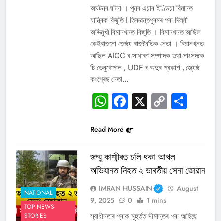
অঘটনৰ ঘটনা । পুনৰ এয়াৰ ইণ্ডিয়া বিমানত
যান্ত্ৰিক বিজুতি I তিৰুৱন্তপুৰমৰ পৰা দিল্লী
অভিমুখী বিমানখনত বিজুতি । বিমানখনত আছিল
কেইবাজনো জেষ্ঠ্য ৰাজনৈতিক নেতা । বিমানখনত
আছিল AICC ৰ সাধাৰণ সম্পাদক তথা সাংসদকে
চি ভেনুগোপাল , UDF ৰ অদুৰ প্ৰকাশ , জ্যেষ্ঠ
কংগ্ৰেছ নেতা…
WhatsApp
Facebook
X
Copy
Sha
Link
Read More
জম্মু কাশ্মীৰত চলি থকা আখল
অভিযানত নিহত ২ ভাৰতীয় সেনা জোৱান
IMRAN HUSSAIN
August
NATIONAL
9, 2025
0
1 mins
TOP NEWS
স্বাধীনতাৰ প্ৰাক মূহুৰ্তত সীমান্তৰ পৰা আহিছে
STORIES