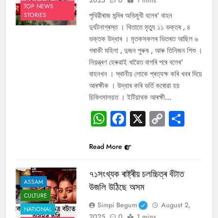
TOP NEWS
পৃথিৱীৰাজ মন্দিৰ অভিমুখী বলেৰ’ বাহন
STORIES
দুৰ্ঘটনাগ্ৰস্ত । থিতাতে মৃত্যু ১১ ভক্তৰ , ৪
ভক্তক উদ্ধাৰ । মৃতকসকলৰ ভিতৰত আছিল ৬
গৰাকী মহিলা , দুজন পুৰুষ , আৰু তিনিজন শিশু ।
নিয়ন্ত্ৰণ হেৰুৱাই খাৱৈত বাগৰি পৰে বলেৰ’
বাহনখন । স্থানীয় লোকে প্ৰত্যক্ষ কৰি খবৰ দিয়ে
আৰক্ষীক । উদ্ধাৰ কৰি ভৰ্তি কৰোৱা হয়
চিকিৎসালয়ত । ইটিয়াথক আৰক্ষী…
WhatsApp
Facebook
X
Copy
Sha
Link
Read More
৭১সংখ্যক ৰাষ্ট্ৰীয় চলচ্চিত্ৰ বঁটাত
ASSAM
উজলি উঠিছে অসম
CULTURE
Simpi Begum
August 2,
NATIONAL
2025
0
1 mins