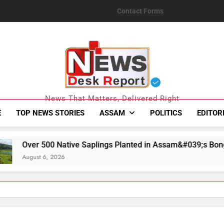
Contact Forms
News Desk Repo
News That Matters, Delivered Right
E
TOP NEWS STORIES
ASSAM
POLITICS
EDITOR
aplings Planted in Assam&#039;s Bongaigaon to Restore Gold