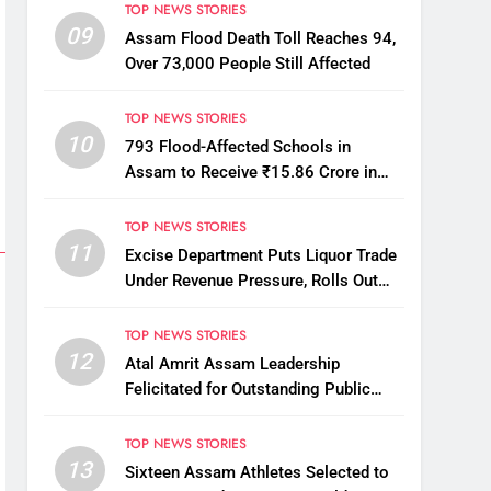
TOP NEWS STORIES
09
Assam Flood Death Toll Reaches 94,
Over 73,000 People Still Affected
TOP NEWS STORIES
10
793 Flood-Affected Schools in
Assam to Receive ₹15.86 Crore in
Financial Aid
TOP NEWS STORIES
11
Excise Department Puts Liquor Trade
Under Revenue Pressure, Rolls Out
Mandatory Collection Targets Across
Assam
TOP NEWS STORIES
12
Atal Amrit Assam Leadership
Felicitated for Outstanding Public
Service
TOP NEWS STORIES
13
Sixteen Assam Athletes Selected to