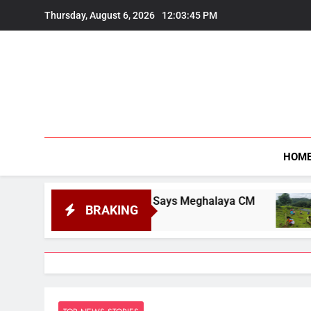
Skip
Thursday, August 6, 2026
12:03:47 PM
to
content
HOM
gation, Says Meghalaya CM
Over 500 Native S
BRAKING
August 6, 2026