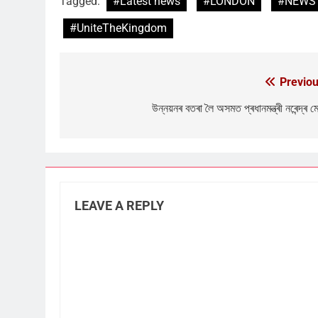
Tagged:
#Latest news
#LONDON
#NEWS 
#UniteTheKingdom
Previou
Post
navigation
উন্নয়নৰ বতৰা লৈ অসমত প্ৰধানমন্ত্ৰী নৰেন্দ্ৰ ম
LEAVE A REPLY