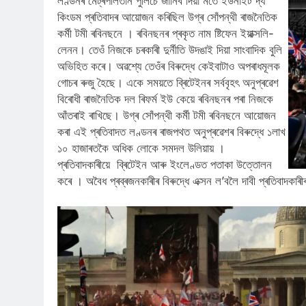
লণ্ডনৰ মেট্ৰপলিতান পুলিচে জানিব দিয়া মতে ইউনাইট দ্য
কিংডম প্ৰতিবাদৰ আয়োজন কৰিছিল উগ্ৰ সোঁপন্থী ৰাজনৈতিক
কৰ্মী টমী ৰবিনছনে । ৰবিনছনৰ প্ৰকৃত নাম ষ্টিফেন ইয়াক্সলি-
লেনন। তেওঁ নিজকে চৰকাৰী দুৰ্নীতি উদঙাই দিয়া সাংবাদিক বুলি
অভিহিত কৰে। অৱশ্যে তেওঁৰ বিৰুদ্ধে কেইবাটাও অপৰাধমূলক
গোচৰ ৰুজু হৈছে। একে সময়তে ব্ৰিটেইনৰ সৰ্ববৃহৎ অনুপ্ৰৱেশ
বিৰোধী ৰাজনৈতিক দল ৰিফৰ্ম ইউ কেয়ে ৰবিনছনৰ পৰা নিজকে
আঁতৰাই ৰাখিছে। উগ্ৰ সোঁপন্থী কৰ্মী টমী ৰবিনছনে আয়োজন
কৰা এই প্ৰতিবাদত লণ্ডনৰ ৰাজপথত অনুপ্ৰৱেশৰ বিৰুদ্ধে ১লাখ
১০ হাজাৰতকৈ অধিক লোকে সমদল উলিয়ায় ।
প্ৰতিবাদকাৰীয়ে ব্ৰিটেইন আৰু ইংলেণ্ডত পতাকা উত্তোলন
কৰে । অবৈধ প্ৰব্ৰজনকাৰীৰ বিৰুদ্ধে এক্সন ল’বলৈ দাবী প্ৰতিবাদকাৰ