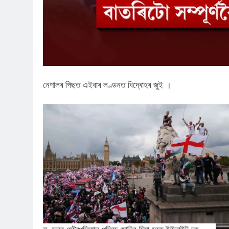
নেপালৰ পিছত এইবাৰ লণ্ডনত বিদ্ৰোহৰ জুই ।