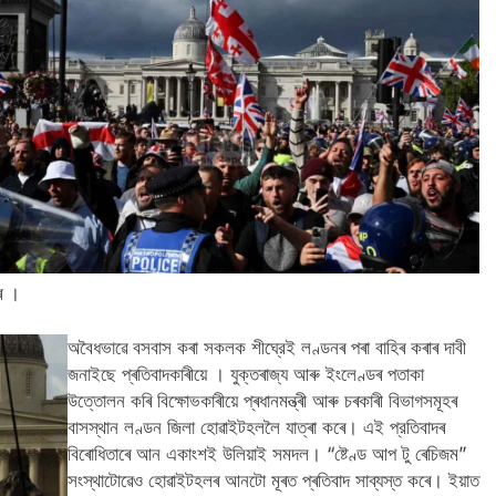
ীৰ ।
অবৈধভাৱে বসবাস কৰা সকলক শীঘ্রেই লণ্ডনৰ পৰা বাহিৰ কৰাৰ দাবী
জনাইছে প্ৰতিবাদকাৰীয়ে । যুক্তৰাজ্য আৰু ইংলেণ্ডৰ পতাকা
উত্তোলন কৰি বিক্ষোভকাৰীয়ে প্ৰধানমন্ত্ৰী আৰু চৰকাৰী বিভাগসমূহৰ
বাসস্থান লণ্ডন জিলা হোৱাইটহললৈ যাত্ৰা কৰে। এই প্রতিবাদৰ
বিৰোধিতাৰে আন একাংশই উলিয়াই সমদল। “ষ্টেণ্ড আপ টু ৰেচিজম”
সংস্থাটোৱেও হোৱাইটহলৰ আনটো মূৰত প্ৰতিবাদ সাব্যস্ত কৰে। ইয়াত