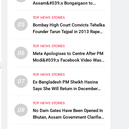
Assam&#039;s Bongaigaon to
Restore Golden Langur Habitat
TOP NEWS STORIES
05
Bombay High Court Convicts Tehelka
Founder Tarun Tejpal in 2013 Rape
Case
TOP NEWS STORIES
06
Meta Apologises to Centre After PM
Modi&#039;s Facebook Video Was
Briefly Removed
TOP NEWS STORIES
07
Ex-Bangladesh PM Sheikh Hasina
Says She Will Return in December
Despite Death Penalty
TOP NEWS STORIES
08
No Dam Gates Have Been Opened In
Bhutan, Assam Government Clarifies
Amid Viral Flood Rumours