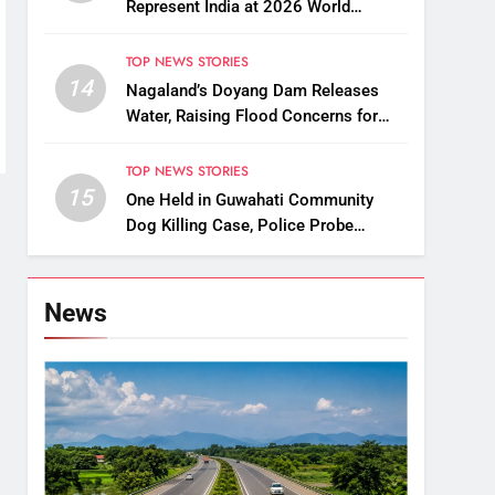
Represent India at 2026 World
Taekwondo Championships in South
Korea
TOP NEWS STORIES
14
Nagaland’s Doyang Dam Releases
Water, Raising Flood Concerns for
Already Inundated Districts in Assam
TOP NEWS STORIES
15
One Held in Guwahati Community
Dog Killing Case, Police Probe
Possible Link Between Two Deaths
News