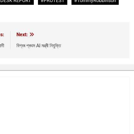
DESK REPORT
#PROTEST
#TommyRobbinson
s:
Next:
োদী
বিশ্বৰ প্ৰথম AI মন্ত্ৰী নিযুক্তি