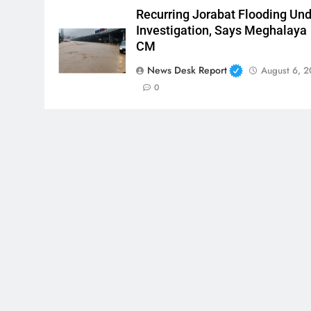
Recurring Jorabat Flooding Un
Investigation, Says Meghalaya
CM
News Desk Report
August 6, 
0