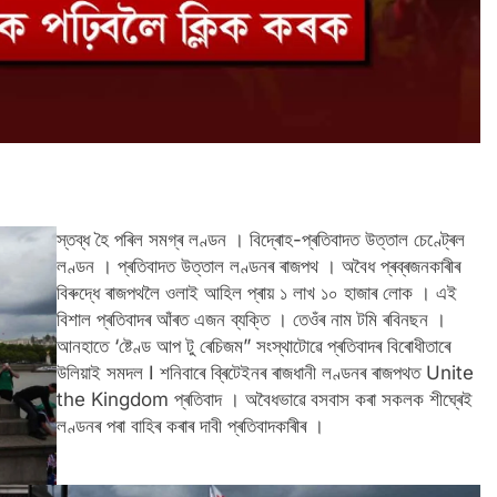
স্তব্ধ হৈ পৰিল সমগ্ৰ লণ্ডন । বিদ্ৰোহ-প্ৰতিবাদত উত্তাল চেণ্ট্ৰেল
লণ্ডন । প্ৰতিবাদত উত্তাল লণ্ডনৰ ৰাজপথ । অবৈধ প্ৰব্ৰজনকাৰীৰ
বিৰুদ্ধে ৰাজপথলৈ ওলাই আহিল প্ৰায় ১ লাখ ১০ হাজাৰ লোক । এই
বিশাল প্ৰতিবাদৰ আঁৰত এজন ব্যক্তি । তেওঁৰ নাম টমি ৰবিনছন ।
আনহাতে ‘ষ্টেণ্ড আপ টু ৰেচিজম” সংস্থাটোৱে প্ৰতিবাদৰ বিৰোধীতাৰে
উলিয়াই সমদল I শনিবাৰে ব্ৰিটেইনৰ ৰাজধানী লণ্ডনৰ ৰাজপথত Unite
the Kingdom প্ৰতিবাদ । অবৈধভাৱে বসবাস কৰা সকলক শীঘ্ৰেই
লণ্ডনৰ পৰা বাহিৰ কৰাৰ দাবী প্ৰতিবাদকাৰীৰ ।