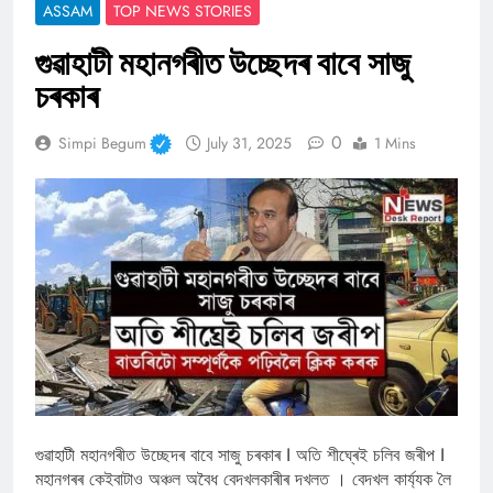
ASSAM
TOP NEWS STORIES
গুৱাহাটী মহানগৰীত উচ্ছেদৰ বাবে সাজু
চৰকাৰ
0
Simpi Begum
July 31, 2025
1 Mins
গুৱাহাটী মহানগৰীত উচ্ছেদৰ বাবে সাজু চৰকাৰ I অতি শীঘ্ৰেই চলিব জৰীপ I
মহানগৰৰ কেইবাটাও অঞ্চল অবৈধ বেদখলকাৰীৰ দখলত । বেদখল কাৰ্য্যক লৈ