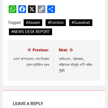
WhatsApp
Facebook
X
Copy
Share
Link
Tagged:
#Assam
#Eviction
#Guwahati
#NEWS DESK REPORT
Previous:
Next:
Post
navigation
এপল’ হাস্পতালত শেষ নিশ্বাস
অভিনেতা , নাট্যকাৰ ,
ত্যাগ ছামিউল হকৰ
পৰিচালক নটসূৰ্য্য ফণী শৰ্মাক
সুঁৱৰি
LEAVE A REPLY