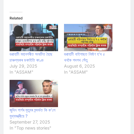
Related
গুৱাহাটী মহানগৰীত সংঘটিত হৈছে
গুৱাহাটী বাইপাছত নির্মাণ হ’ব ৫
চাঞ্চল্যকৰ ডকাইতি কাণ্ড
খনকৈ পদপথ সেঁতু
July 29, 2025
August 6, 2025
In "ASSAM"
In "ASSAM"
জুবিন গাৰ্গৰ মৃত্যুৰ সন্দৰ্ভত কি ক’লে
মুখ্যমন্ত্ৰীয়ে ?
September 27, 2025
In "Top news stories"