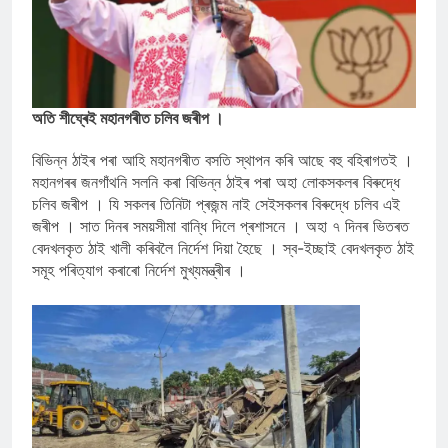
অতি শীঘ্ৰেই মহানগৰীত চলিব জৰীপ ।
বিভিন্ন ঠাইৰ পৰা আহি মহানগৰীত বসতি স্থাপন কৰি আছে বহু বহিৰাগতই ।
মহানগৰৰ জনগাঁথনি সলনি কৰা বিভিন্ন ঠাইৰ পৰা অহা লোকসকলৰ বিৰুদ্ধে
চলিব জৰীপ । যি সকলৰ তিনিটা প্ৰজন্ম নাই সেইসকলৰ বিৰুদ্ধে চলিব এই
জৰীপ । সাত দিনৰ সময়সীমা বান্ধি দিলে প্ৰশাসনে । অহা ৭ দিনৰ ভিতৰত
বেদখলকৃত ঠাই খালী কৰিবলৈ নিৰ্দেশ দিয়া হৈছে । স্ব-ইচ্ছাই বেদখলকৃত ঠাই
সমূহ পৰিত্যাগ কৰাৰো নিৰ্দেশ মুখ্যমন্ত্ৰীৰ ।