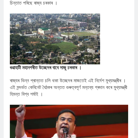
চিন্তাত পৰিছে ৰাজ্য চৰকাৰ ।
গুৱাহাটী মহানগৰীত উচ্ছেদৰ বাবে সাজু চৰকাৰ ।
ৰাজ্যৰ ভিন্ন প্ৰান্তত চলি থকা উচ্ছেদৰ মাজতেই এই নিৰ্দেশ মুখ্যমন্ত্ৰীৰ ।
এই সন্দৰ্ভত কেবিনেট বৈঠকৰ অন্তত গুৰুত্বপূৰ্ণ মন্তব্য প্ৰদান কৰে মুখ্যমন্ত্ৰী
হিমন্ত বিশ্ব শৰ্মাই ।