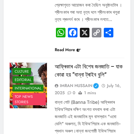
প্রেক্ষাগৃহত আয়োজন কৰা হৈছিল অনুষ্ঠানটোৰ ।
শ্ৰীলংকাৰ পৰা অহা নৃত্য দলে শ্ৰীলংকাৰ থলুৱা
নৃত্য প্ৰদশৰ্ন কৰে । শ্ৰীলংকাৰ লগতে…
WhatsApp
Facebook
X
Copy
Sha
Link
Read More
আফ্ৰিকাৰ এটা বিশেষ জনজাতি – যাক
CULTURE
কোৱা হয় “বান্না ট্ৰাইব বুলি”
EDITORIAL
IMRAN HUSSAIN
July 16,
INTERNATIONAL
2025
0
1 mins
TOP NEWS
বান্না গোট (Banna Tribe) আফ্ৰিকাৰ
STORIES
ইথিঅ’পিয়াৰ দক্ষিণ অংশত বসবাস কৰা এটা
জনজাতি এই জনজাতিৰ মূল বাসস্থান “ওমো
ভেলি” অঞ্চলত, যি ইথিঅ’পিয়াৰ এক জনজাতি-
প্ৰধান অঞ্চল।বান্না জনগোষ্ঠী ইথিঅ’পিয়াৰ