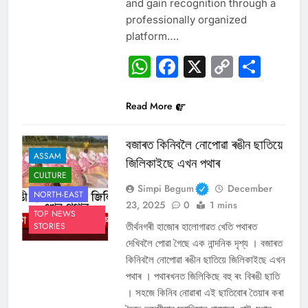
and gain recognition through a
professionally organized
platform….
WhatsApp
Facebook
X
Copy
Sha
Link
Read More
বজাৰত কিনিবলৈ নোপোৱা ৰঙীন ছাতিয়ে
ASSAM
জিলিকাইছে এখন পথাৰ
CULTURE
Simpi Begum
December
NORTH-EAST
23, 2025
0
1 mins
TOP NEWS
তীৰ্থনগৰী হাজোৰ হালোগাৱত খেতি পথাৰত
STORIES
দেখিবলৈ পোৱা গৈছে এক নান্দনিক দৃশ্য । বজাৰত
কিনিবলৈ নোপোৱা ৰঙীন ছাতিয়ে জিলিকাইছে এখন
পথাৰ । পথাৰখনত জিলিকিছে বহু ৰং বিৰঙী ছাতি
। সহজে কিনিব নোৱাৰা এই ছাতিবোৰ তৈয়াৰ কৰা