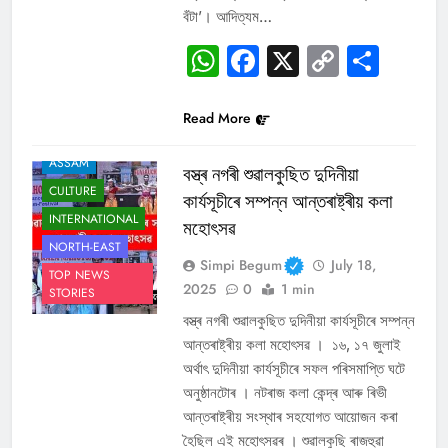
বঁটা’। আদিত্যম…
WhatsApp
Facebook
X
Copy
Sha
Link
Read More
ASSAM
বস্ত্ৰ নগৰী শুৱালকুছিত দুদিনীয়া
CULTURE
কাৰ্যসূচীৰে সম্পন্ন আন্তৰাষ্ট্ৰীয় কলা
INTERNATIONAL
মহোৎসৱ
NORTH-EAST
Simpi Begum
July 18,
TOP NEWS
2025
0
1 min
STORIES
বস্ত্ৰ নগৰী শুৱালকুছিত দুদিনীয়া কাৰ্যসূচীৰে সম্পন্ন
আন্তৰাষ্ট্ৰীয় কলা মহোৎসৱ । ১৬, ১৭ জুলাই
অৰ্থাৎ দুদিনীয়া কাৰ্যসূচীৰে সফল পৰিসমাপ্তি ঘটে
অনুষ্ঠানটোৰ । নটৰাজ কলা কেন্দ্ৰ আৰু ৰিভী
আন্তৰাষ্ট্ৰীয় সংস্থাৰ সহযোগত আয়োজন কৰা
হৈছিল এই মহোৎসৱৰ । শুৱালকুছি ৰাজহুৱা