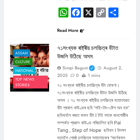
WhatsApp
Facebook
X
Copy
Sha
Link
Read More
৭১সংখ্যক ৰাষ্ট্ৰীয় চলচ্চিত্ৰ বঁটাত
ASSAM
উজলি উঠিছে অসম
CULTURE
Simpi Begum
August 2,
NATIONAL
2025
0
1 mins
TOP NEWS
৭১ সংখ্যক ৰাষ্ট্ৰীয় চলচ্চিত্ৰ বঁটা ঘোষণা।
STORIES
৭১সংখ্যক ৰাষ্ট্ৰীয় চলচ্চিত্ৰ বঁটাত উজলি উঠিছে
অসম । ৭১ সংখ্যক ৰাষ্ট্রীয় চলচ্চিত্ৰ মহোৎসৱত
বঁটা প্ৰবাল খাউণ্ডৰ ছবি ‘পাই–টাং–ষ্টেপ অব হফ’
ছবিখনলৈ ৰজত কমল বঁটা I টাই ফাকে জনগোষ্ঠীৰ
সম্পৰ্কত প্ৰৱাল খাউণ্ড পৰিচালিত ছবি Pai
Tang , Step of Hope ছবিখন I উৎপল
দত্তলৈ শ্ৰেষ্ঠ চলচ্চিত্ৰ সমালোচকৰ ‘স্বৰ্ণকমল