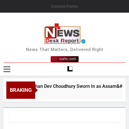
Skip
Contact Forms
to
content
News Desk Report
News That Matters, Delivered Right
অকণিৰ ধেমালি
arat Bhushan Dev Choudhury Sworn In as Assam&#039;s State
BRAKING
ust 6, 2026