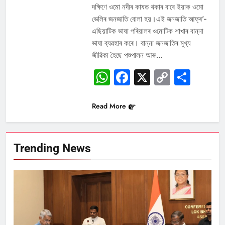
দক্ষিণে ওমো নদীৰ কাষত থকাৰ বাবে ইয়াক ওমো
ভেলিৰ জনজাতি বোলা হয়।এই জনজাতি আফ্ৰ’-
এছিয়াটিক ভাষা পৰিয়ালৰ ওমোটিক শাখাৰ বান্না
ভাষা ব্যৱহাৰ কৰে। বান্না জনজাতিৰ মুখ্য
জীৱিকা হৈছে পশুপালন আৰু…
WhatsApp
Facebook
X
Copy
Sha
Link
Read More
Trending News