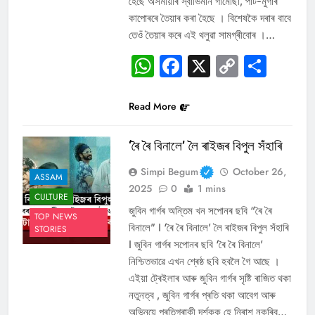
হৈছে অসমীয়াৰ স্বাভিমান গামোছা, পাট-মুগাৰ
কাপোৰৰে তৈয়াৰ কৰা হৈছে । বিশেষকৈ দৰাৰ বাবে
তেওঁ তৈয়াৰ কৰে এই থলুৱা সামগ্ৰীবোৰ ।…
WhatsApp
Facebook
X
Copy
Sha
Link
Read More
‘ৰৈ ৰৈ বিনালে’ লৈ ৰাইজৰ বিপুল সঁহাৰি
Simpi Begum
October 26,
ASSAM
2025
0
1 mins
CULTURE
জুবিন গাৰ্গৰ অন্তিম খন সপোনৰ ছবি “ৰৈ ৰৈ
TOP NEWS
বিনালে” I ‘ৰৈ ৰৈ বিনালে’ লৈ ৰাইজৰ বিপুল সঁহাৰি
STORIES
I জুবিন গাৰ্গৰ সপোনৰ ছবি ‘ৰৈ ৰৈ বিনালে’
নিশ্চিতভাৱে এখন শ্ৰেষ্ঠ ছবি হবলৈ গৈ আছে ।
এইয়া ট্ৰেইলাৰ আৰু জুবিন গাৰ্গৰ সৃষ্টি ৰাজিত থকা
নতুনত্ব , জুবিন গাৰ্গৰ প্ৰতি থকা আবেগ আৰু
অভিনয়ে প্ৰতিগৰাকী দৰ্শকক হে নিৰাশ নকৰিব…