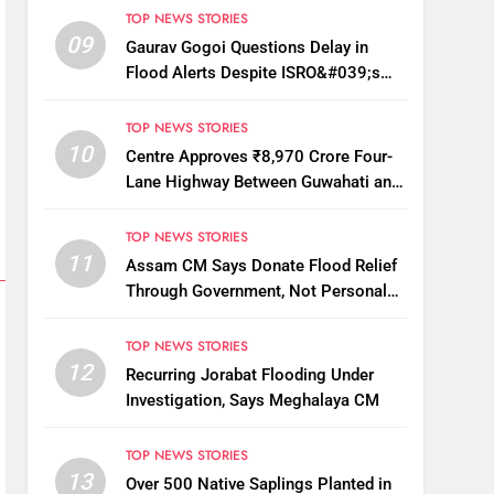
TOP NEWS STORIES
09
Gaurav Gogoi Questions Delay in
Flood Alerts Despite ISRO&#039;s
Near-Real-Time Monitoring
TOP NEWS STORIES
10
Centre Approves ₹8,970 Crore Four-
Lane Highway Between Guwahati and
Tezpur
TOP NEWS STORIES
11
Assam CM Says Donate Flood Relief
Through Government, Not Personal
Drives
TOP NEWS STORIES
12
Recurring Jorabat Flooding Under
Investigation, Says Meghalaya CM
TOP NEWS STORIES
13
Over 500 Native Saplings Planted in