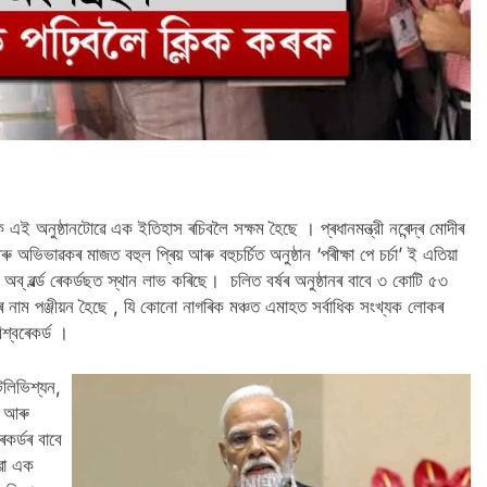
ৈ এই অনুষ্ঠানটোৱে এক ইতিহাস ৰচিবলৈ সক্ষম হৈছে । প্ৰধানমন্ত্রী নৰেন্দ্ৰ মোদীৰ
 আৰু অভিভাৱকৰ মাজত বহুল প্ৰিয় আৰু বহুচৰ্চিত অনুষ্ঠান ‘পৰীক্ষা পে চর্চা’ ই এতিয়া
 অব্ ৱৰ্ল্ড ৰেকৰ্ডছত স্থান লাভ কৰিছে। চলিত বৰ্ষৰ অনুষ্ঠানৰ বাবে ৩ কোটি ৫৩
নাম পঞ্জীয়ন হৈছে , যি কোনো নাগৰিক মঞ্চত এমাহত সর্বাধিক সংখ্যক লোকৰ
বিশ্বৰেকৰ্ড ।
েলিভিশ্যন,
ট আৰু
কৰ্ডৰ বাবে
োৱা এক