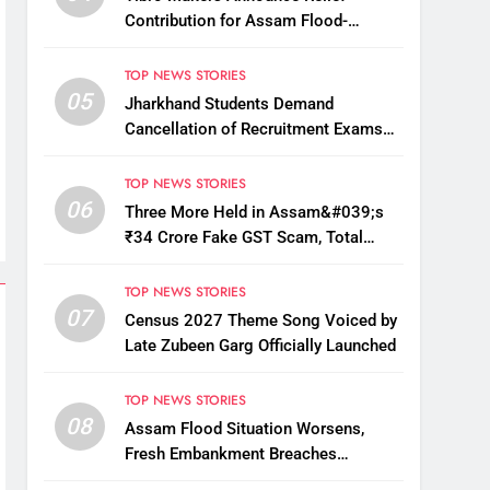
Contribution for Assam Flood-
Affected People
TOP NEWS STORIES
05
Jharkhand Students Demand
Cancellation of Recruitment Exams
Amid Protest
TOP NEWS STORIES
06
Three More Held in Assam&#039;s
₹34 Crore Fake GST Scam, Total
Arrests Reach 12
TOP NEWS STORIES
07
Census 2027 Theme Song Voiced by
Late Zubeen Garg Officially Launched
TOP NEWS STORIES
08
Assam Flood Situation Worsens,
Fresh Embankment Breaches
Displace Thousands