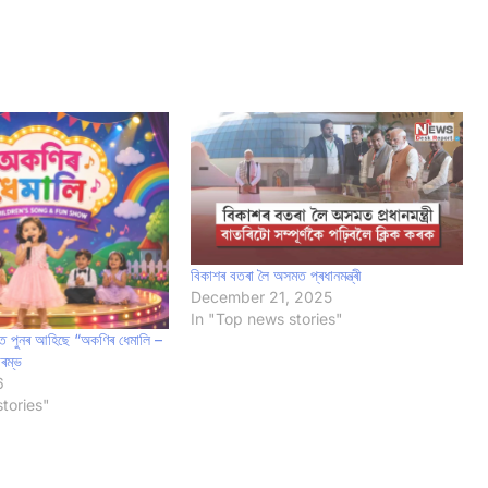
বিকাশৰ বতৰা লৈ অসমত প্ৰধানমন্ত্ৰী
December 21, 2025
In "Top news stories"
ানত পুনৰ আহিছে “অকণিৰ ধেমালি –
ৰম্ভ
6
tories"