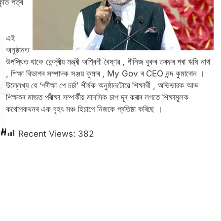
ীকৃতি পত্ৰ
এই
অনুষ্ঠানত
উপস্থিত থাকে কেন্দ্ৰীয় মন্ত্ৰী অশ্বিনী বৈষ্ণৱ , গীনিজ বুকৰ তৰফৰ পৰা ঋষি নাথ
, শিক্ষা বিভাগৰ সম্পাদক সঞ্জয় কুমাৰ , My Gov ৰ CEO নন্দ কুমাৰোন ।
উল্লেখ্য যে ‘পৰীক্ষা পে চর্চা’ শীৰ্ষক অনুষ্ঠানটোৱে শিক্ষার্থী , অভিভাৱক আৰু
শিক্ষকৰ মাজত পৰীক্ষা সম্পৰ্কীয় মানসিক চাপ দূৰ কৰাৰ লগতে শিক্ষামূলক
কথোপকথনৰ এক বৃহৎ মঞ্চ হিচাপে নিজকে প্ৰতিষ্ঠা কৰিছে ।
Recent Views:
382