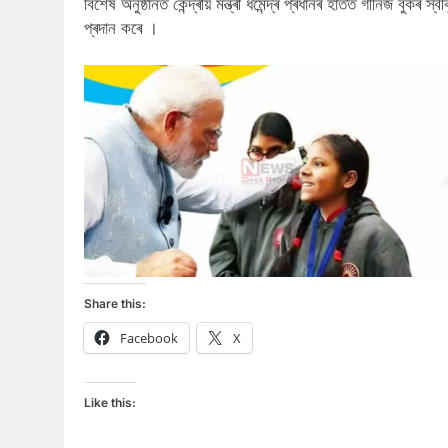
বিশেষ অনুষ্ঠানত কেন্দ্ৰীয় মন্ত্ৰী ধৰ্মেন্দ্ৰ প্ৰধানৰ হাতত গীনিজ বুকৰ স্ব
প্ৰদান কৰে ।
Share this:
Facebook
X
Like this: