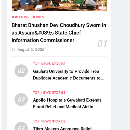
TOP NEWS STORIES
Bharat Bhushan Dev Choudhury Sworn In
as Assam&#039;s State Chief
Information Commissioner
01
August 6, 2026
TOP NEWS STORIES
02
Gauhati University to Provide Free
Duplicate Academic Documents to
Flood-Affected Students
TOP NEWS STORIES
03
Apollo Hospitals Guwahati Extends
Flood Relief and Medical Aid in
Charaideo
TOP NEWS STORIES
04
Tibro Makers Announce Relief