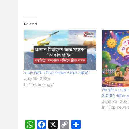
Related
আকাশ মিছাইলৰ উন্নত সংস্কৰণ “আকাশ প্ৰাইম”
July 19, 2025
In "Technology"
শিশু প্ৰতিভাৰ সন্ধ
2026”; পঞ্জীয়ন আ
June 23, 202
In "Top news s
WhatsApp
Facebook
X
Copy
Share