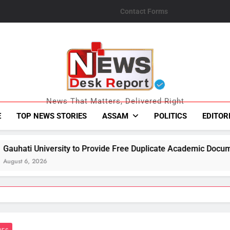
Contact Forms
News Desk Repo
News That Matters, Delivered Right
E
TOP NEWS STORIES
ASSAM
POLITICS
EDITOR
o Provide Free Duplicate Academic Documents to Flood-Affecte