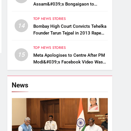
Assam&#039;s Bongaigaon to
Restore Golden Langur Habitat
TOP NEWS STORIES
14
Bombay High Court Convicts Tehelka
Founder Tarun Tejpal in 2013 Rape
Case
TOP NEWS STORIES
15
Meta Apologises to Centre After PM
Modi&#039;s Facebook Video Was
Briefly Removed
News