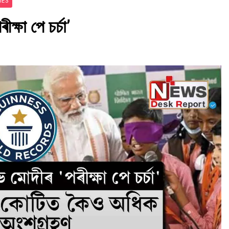
IES
ক্ষা পে চর্চা’