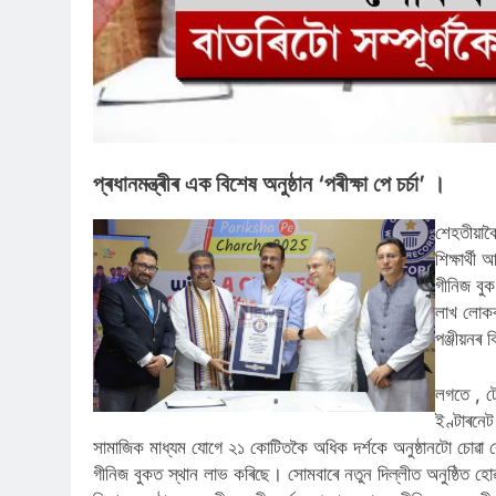
প্ৰধানমন্ত্ৰীৰ এক বিশেষ অনুষ্ঠান ‘পৰীক্ষা পে চর্চা’ ।
শেহতীয়াক
শিক্ষার্থী
গীনিজ বুক
লাখ লোকৰ 
পঞ্জীয়নৰ 
লগতে , ট
ইণ্টাৰনে
সামাজিক মাধ্যম যোগে ২১ কোটিতকৈ অধিক দৰ্শকে অনুষ্ঠানটো চোৱা ৰে
গীনিজ বুকত স্থান লাভ কৰিছে। সোমবাৰে নতুন দিল্লীত অনুষ্ঠিত হ