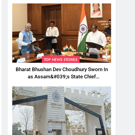
TOP NEWS STORIES
Bharat Bhushan Dev Choudhury Sworn In
as Assam&#039;s State Chief
Information Commissioner