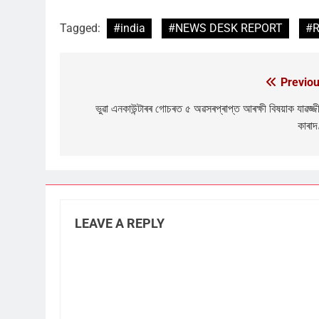
Link
Tagged:
#india
#NEWS DESK REPORT
#R
Previou
Post
navigation
ভুৱা এনকাউন্টাৰৰ গোচৰত ৫ অৱসৰপ্ৰাপ্ত আৰক্ষী বিষয়াক যাৱজ্জ
কাৰাদ
LEAVE A REPLY