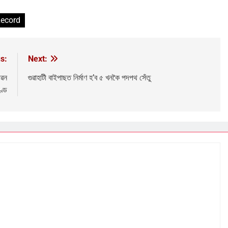
ecord
s:
Next:
ীৱন
গুৱাহাটী বাইপাছত নির্মাণ হ’ব ৫ খনকৈ পদপথ সেঁতু
ণ্ড