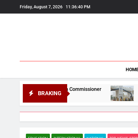
Skip
Friday, August 7, 2026
11:36:41 PM
to
content
HOM
formation Commissioner
Gauhati University t
BRAKING
August 6, 2026