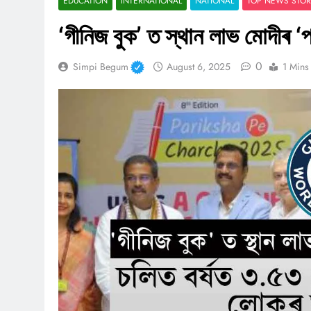
EDUCATION
INTERNATIONAL
NATIONAL
TOP NEWS STOR
‘গীনিজ বুক’ ত স্থান লাভ মোদীৰ ‘পৰী
0
Simpi Begum
August 6, 2025
1 Mins