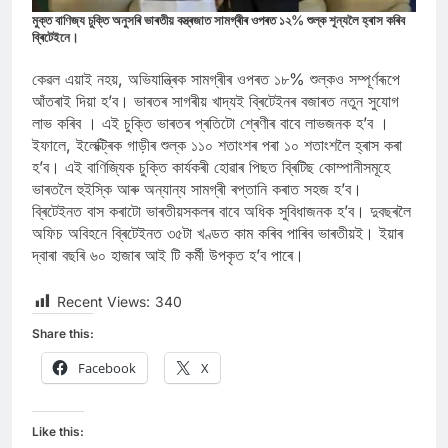
মুক্ত বাণিজ্য চুক্তি অনুসৰি ভাৰতীয় বস্ত্ৰজাত সামগ্ৰীৰ ওপৰত ১২% শুল্ক শূন্যলৈ হ্ৰাস কৰিব
ব্ৰিটেইনে।
কেৱল এয়াই নহয়, অভিযান্ত্ৰিক সামগ্ৰীৰ ওপৰত ১৮% শুল্কও সম্পূৰ্ণৰূপে
আঁতৰাই দিয়া হ’ব। ভাৰতৰ সাগৰীয় খাদ্যই ব্ৰিটেইনৰ বজাৰত নতুন সুযোগ
লাভ কৰিব । এই চুক্তি ভাৰতৰ প্ৰতিটো শ্ৰেণীৰ বাবে লাভজনক হ’ব ।
ইফালে, ইলেক্ট্ৰিক গাড়ীৰ শুল্ক ১১০ শতাংশৰ পৰা ১০ শতাংশলৈ হ্ৰাস কৰা
হ’ব। এই বাণিজ্যিক চুক্তি কাৰ্যকৰী হোৱাৰ পিছত ব্ৰিটিছ কোম্পানীসমূহে
ভাৰতলৈ হুইস্কি আৰু অন্যান্য সামগ্ৰী ৰপ্তানি কৰাত সহজ হ’ব।
ব্ৰিটেইনত বাস কৰাটো ভাৰতীয়সকলৰ বাবে অধিক সুবিধাজনক হ’ব। দুবছৰলৈ
অফিচ অবিহনে ব্ৰিটেইনত ৩৫টা খণ্ডত কাম কৰিব পাৰিব ভাৰতীয়ই। ইয়াৰ
দ্বাৰা বছৰি ৬০ হাজাৰ আই টি কৰ্মী উপকৃত হ’ব পাৰে।
Recent Views:
340
Share this:
Facebook
X
Like this: