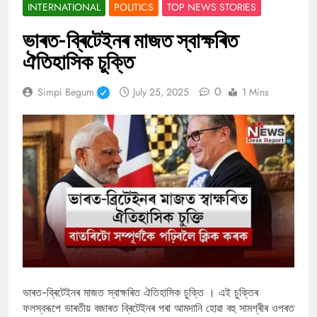
INTERNATIONAL
POLITICS
TOP NEWS STORIES
ভাৰত-ব্ৰিটেইনৰ মাজত স্বাক্ষৰিত
ঐতিহাসিক চুক্তি
0
Simpi Begum
July 25, 2025
1 Mins
ভাৰত-ব্ৰিটেইনৰ মাজত স্বাক্ষৰিত ঐতিহাসিক চুক্তি । এই চুক্তিৰ
ফলস্বৰূপে ভাৰতীয় বজাৰত ব্ৰিটেইনৰ পৰা আমদানি হোৱা বহু সামগ্ৰীৰ ওপৰত