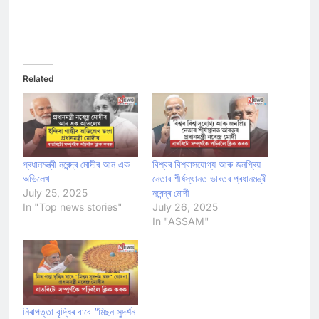
Related
প্ৰধানমন্ত্ৰী নৰেন্দ্ৰ মোদীৰ আন এক
বিশ্বৰ বিশ্বাসযোগ্য আৰু জনপ্ৰিয়
অভিলেখ
নেতাৰ শীৰ্ষস্থানত ভাৰতৰ প্ৰধানমন্ত্ৰী
July 25, 2025
নৰেন্দ্ৰ মোদী
In "Top news stories"
July 26, 2025
In "ASSAM"
নিৰাপত্তা বৃদ্ধিৰ বাবে “মিছন সুদৰ্শন