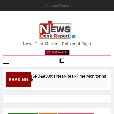
Skip
Contact Forms
to
content
News Desk Report
News That Matters, Delivered Right
অকণিৰ ধেমালি
s Despite ISRO&#039;s Near-Real-Time Monitoring
BRAKING