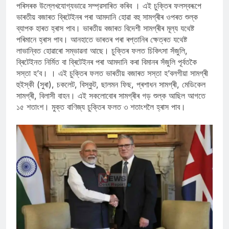
পৰিসৰক উল্লেখযোগ্যভাৱে সম্প্রসাৰিত কৰিব । এই চুক্তিৰ ফলস্বৰূপে
ভাৰতীয় বজাৰত ব্ৰিটেইনৰ পৰা আমদানি হোৱা বহু সামগ্ৰীৰ ওপৰত শুল্ক
ব্যাপক হাৰত হ্ৰাস পাব। ভাৰতীয় বজাৰত বিদেশী সামগ্ৰীৰ মূল্য যথেষ্ট
পৰিমানে হ্ৰাস পাব। আনহাতে ভাৰতৰ পৰা ৰপ্তানিৰ ক্ষেত্ৰত যথেষ্ট
লাভান্বিত হোৱাৰো সম্ভাৱনা আছে। চুক্তিৰ ফলত চিকিৎসা সঁজুলি,
ব্ৰিটেইনত নিৰ্মিত বা ব্ৰিটেইনৰ পৰা আমদানি কৰা বিমানৰ সঁজুলি পূৰ্বতকৈ
সস্তা হ’ব। । এই চুক্তিৰ ফলত ভাৰতীয় বজাৰত সস্তা হ’বলগীয়া সামগ্ৰী
হুইস্কী (সুৰা), চকলেট, বিস্কুট, ছালমন ফিছ, প্ৰশাধন সামগ্ৰী, মেডিকেল
সামগ্ৰী, বিলাসী বাহন। এই সকলোবোৰ সামগ্ৰীৰ গড় শুল্ক আছিল আগতে
১৫ শতাংশ। মুক্ত বাণিজ্য চুক্তিৰ ফলত ৩ শতাংশলৈ হ্ৰাস পাব।