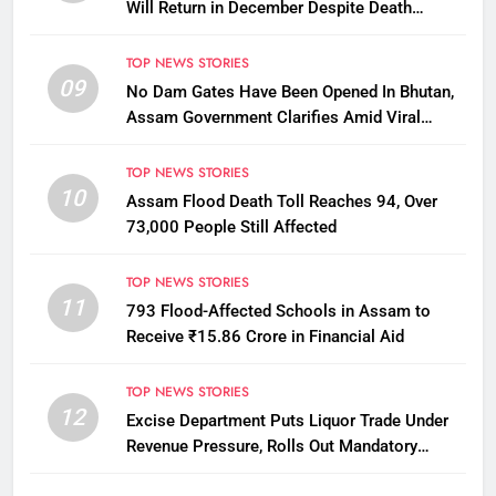
Will Return in December Despite Death
Penalty
TOP NEWS STORIES
09
No Dam Gates Have Been Opened In Bhutan,
Assam Government Clarifies Amid Viral
Flood Rumours
TOP NEWS STORIES
10
Assam Flood Death Toll Reaches 94, Over
73,000 People Still Affected
TOP NEWS STORIES
11
793 Flood-Affected Schools in Assam to
Receive ₹15.86 Crore in Financial Aid
TOP NEWS STORIES
12
Excise Department Puts Liquor Trade Under
Revenue Pressure, Rolls Out Mandatory
Collection Targets Across Assam