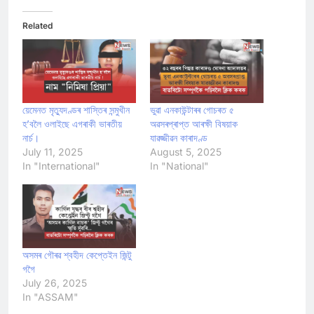
Related
য়েমেনত মৃত্যুদণ্ডৰ শাস্তিৰ সন্মুখীন
ভুৱা এনকাউন্টাৰৰ গোচৰত ৫
হ’বলৈ ওলাইছে এগৰাকী ভাৰতীয়
অৱসৰপ্ৰাপ্ত আৰক্ষী বিষয়াক
নাৰ্চ।
যাৱজ্জীৱন কাৰাদণ্ড
July 11, 2025
August 5, 2025
In "International"
In "National"
অসমৰ গৌৰৱ শ্বহীদ কেপ্তেইন জিন্টু
গগৈ
July 26, 2025
In "ASSAM"