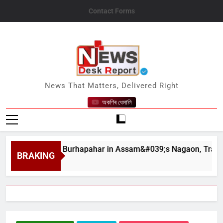
Skip
Contact Forms
to
content
News Desk Report
News That Matters, Delivered Right
অকণিৰ ধেমালি
dslides at Burhapahar in Assam&#039;s Nagaon, Traffic Disrup
BRAKING