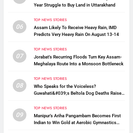
Year Struggle to Buy Land in Uttarakhand
TOP NEWS STORIES
06
Assam Likely To Receive Heavy Rain, IMD
Predicts Very Heavy Rain On August 13-14
TOP NEWS STORIES
07
Jorabat’s Recurring Floods Turn Key Assam-
Meghalaya Route Into a Monsoon Bottleneck
TOP NEWS STORIES
08
Who Speaks for the Voiceless?
Guwahati&#039;s Beltola Dog Deaths Raise
Questions on Animal Cruelty
TOP NEWS STORIES
09
Manipur’s Ariha Pangambam Becomes First
Indian to Win Gold at Aerobic Gymnastics
Asian Championships