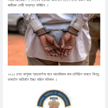
ৰাজীৱক দোষী সাব্যস্ত কৰিছিল ।
২০১০ চনত কাপুৰক প্ৰত্যাৰ্পণৰ বাবে আমেৰিকাৰ কাষ চাপিছিল ভাৰতে কিন্তু
ভাৰতলৈ আহিবলৈ ইচ্ছা নাছিল মনিকাৰ ।