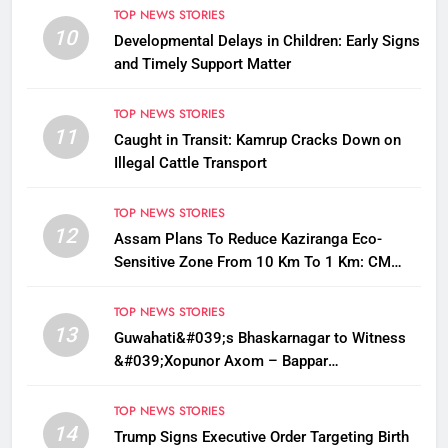
TOP NEWS STORIES
10
Developmental Delays in Children: Early Signs
and Timely Support Matter
TOP NEWS STORIES
11
Caught in Transit: Kamrup Cracks Down on
Illegal Cattle Transport
TOP NEWS STORIES
12
Assam Plans To Reduce Kaziranga Eco-
Sensitive Zone From 10 Km To 1 Km: CM
Sarma
TOP NEWS STORIES
13
Guwahati&#039;s Bhaskarnagar to Witness
&#039;Xopunor Axom – Bappar
Agomon&#039; Theme This Ganesh
Chaturthi
TOP NEWS STORIES
14
Trump Signs Executive Order Targeting Birth