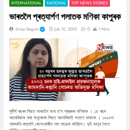
INTERNATIONAL
NATIONAL
TOP NEWS STORIES
ভাৰতলৈ প্ৰত্যাৰ্পণ পলাতক মণিকা কাপুৰক
0
Simpi Begum
July 10, 2025
1 Mins
সুদীৰ্ঘ বছৰৰ পিছত ভাৰতলৈ অনা হ’ল প্ৰৱঞ্চক মণিকাক । ১৪ বছৰ
আমেৰিকাক কৰা অনুৰোধৰ পিছত আমেৰিকাই গতালে ভাৰতক । ১৯৯৮ত
আমদানি-ৰপ্তানি কেলেংকাৰীত নাম সাঙোৰ খাইছিল। দুই ভাতৃৰ সৈতে