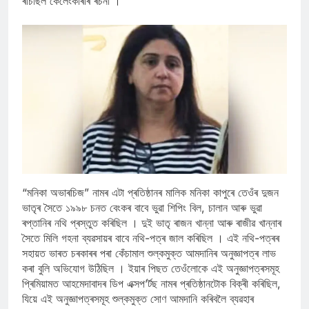
ৰচিছিল কেলেংকাৰীৰ ৰচনা ।
“মনিকা অভাৰচিজ” নামৰ এটা প্ৰতিষ্ঠানৰ মালিক মনিকা কাপুৰে তেওঁৰ দুজন
ভাতৃৰ সৈতে ১৯৯৮ চনত বেংকৰ বাবে ভুৱা শিপিং বিল, চালান আৰু ভুৱা
ৰপ্তানিৰ নথি প্ৰস্তুত কৰিছিল । দুই ভাতৃ ৰাজন খান্না আৰু ৰাজীৱ খান্নাৰ
সৈতে মিলি গহনা ব্যৱসায়ৰ বাবে নথি-পত্ৰ জাল কৰিছিল । এই নথি-পত্ৰৰ
সহায়ত ভাৰত চৰকাৰৰ পৰা কেঁচামাল শুল্কমুক্ত আমদানিৰ অনুজ্ঞাপত্ৰ লাভ
কৰা বুলি অভিযোগ উঠিছিল । ইয়াৰ পিছত তেওঁলোকে এই অনুজ্ঞাপত্ৰসমূহ
প্ৰিমিয়ামত আহমেদাবাদৰ ডিপ এক্সপ’ৰ্টছ নামৰ প্ৰতিষ্ঠানটোক বিক্ৰী কৰিছিল,
যিয়ে এই অনুজ্ঞাপত্ৰসমূহ শুল্কমুক্ত সোণ আমদানি কৰিবলৈ ব্যৱহাৰ