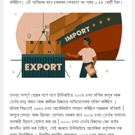
কৰিছিল। এই অনিয়মৰ বাবে চৰকাৰৰ লোকচান হয় প্ৰায় ১.৪৪ কোটি টকা।
তদন্ত সম্পূৰ্ণ হোৱাৰ লগে লগে চিবিআইয়ে ২০০৪ চনত মণিকা কাপুৰ আৰু
তেওঁৰ ভাতৃ ৰাজন আৰু ৰাজীৱৰ বিৰুদ্ধে অভিযোগনামা দাখিল কৰিছিল ।
ঘটনাৰ পিছতেই ১৯৯৯ চনত আমেৰিকালৈ পলায়ন কৰিছিল প্ৰৱঞ্চক মণিকাই |
কাপুৰে তদন্ত আৰু বিচাৰত যোগদান নকৰাৰ বাবে ২০০৬ চনত তেওঁক পলাতক
অপৰাধী হিচাপে ঘোষণা কৰা হয় | ২০১০ চনত তেওঁৰ বিৰুদ্ধে ৰেড কৰ্ণাৰ
জাননীও জাৰি কৰা হৈছিল, সেই বছৰতে চিবিআইয়ে আমেৰিকা কৰ্তৃপক্ষৰ পৰা
সহায় বিচাৰিছিল । দিল্লীৰ স্থানীয় আদালতে ২০১৭ চনত ৰাজন আৰু