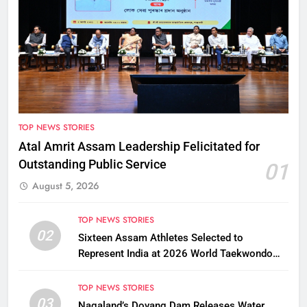
TOP NEWS STORIES
Atal Amrit Assam Leadership Felicitated for
Outstanding Public Service
01
August 5, 2026
TOP NEWS STORIES
02
Sixteen Assam Athletes Selected to
Represent India at 2026 World Taekwondo
Championships in South Korea
TOP NEWS STORIES
03
Nagaland’s Doyang Dam Releases Water,