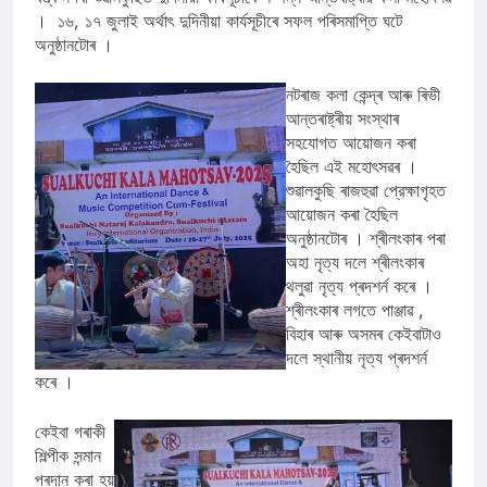
। ১৬, ১৭ জুলাই অৰ্থাৎ দুদিনীয়া কাৰ্যসূচীৰে সফল পৰিসমাপ্তি ঘটে
অনুষ্ঠানটোৰ ।
নটৰাজ কলা কেন্দ্ৰ আৰু ৰিভী
আন্তৰাষ্ট্ৰীয় সংস্থাৰ
সহযোগত আয়োজন কৰা
হৈছিল এই মহোৎসৱৰ ।
শুৱালকুছি ৰাজহুৱা প্রেক্ষাগৃহত
আয়োজন কৰা হৈছিল
অনুষ্ঠানটোৰ । শ্ৰীলংকাৰ পৰা
অহা নৃত্য দলে শ্ৰীলংকাৰ
থলুৱা নৃত্য প্ৰদশৰ্ন কৰে ।
শ্ৰীলংকাৰ লগতে পাঞ্জাৱ ,
বিহাৰ আৰু অসমৰ কেইবাটাও
দলে স্থানীয় নৃত্য প্ৰদশৰ্ন
কৰে ।
কেইবা গৰাকী
শিল্পীক সন্মান
প্ৰদান কৰা হয়