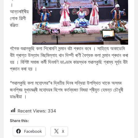
।
আন্তৰাষ্ট্ৰীয়
লোক শিল্পী
ৰঞ্জিত
গগৈক শুৱালকুছি কলা শিৰোমণি সন্মান বটা প্ৰদান কৰে । সাহিত্য অকাডেমি
বঁটা প্ৰাপ্ত উস্তাদ বিছমিল্লাহ খান দিম্পী ৰাণী বৈশ্যক কলা সন্মান প্ৰদান কৰা
হয় । বিশিষ্ট সমাজ কৰ্মী দিনমণি ভাণ্ডাৰ কায়স্থক শুৱালকুছি গ্ৰাম্য সূৰ্য্য বঁটা
প্ৰদান কৰা হয় ।
“শুৱালকুছি কলা মহোৎসৱ”ৰ দ্বিতীয় দিনৰ সন্ধিয়া উপস্থিত থাকে অসমৰ
জনপ্ৰিয় মুখ্যমন্ত্ৰী মহোদয়ৰ বিশেষ কৰ্তব্যৰত বিষয়া শ্ৰীযুত হেমন্ত চৌধুৰী
ডাঙৰীয়া ।
Recent Views:
334
Share this:
Facebook
X