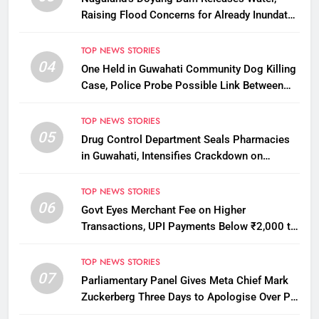
Raising Flood Concerns for Already Inundated
Districts in Assam
TOP NEWS STORIES
04
One Held in Guwahati Community Dog Killing
Case, Police Probe Possible Link Between
Two Deaths
TOP NEWS STORIES
05
Drug Control Department Seals Pharmacies
in Guwahati, Intensifies Crackdown on
Licensing Violations
TOP NEWS STORIES
06
Govt Eyes Merchant Fee on Higher
Transactions, UPI Payments Below ₹2,000 to
Stay Free
TOP NEWS STORIES
07
Parliamentary Panel Gives Meta Chief Mark
Zuckerberg Three Days to Apologise Over PM
Modi Video Removal