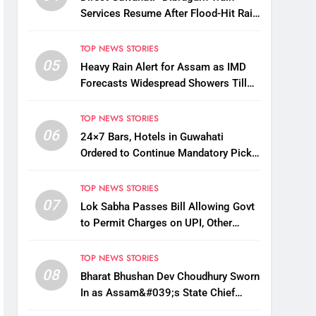
Services Resume After Flood-Hit Rail
Line Restored
TOP NEWS STORIES
05
Heavy Rain Alert for Assam as IMD
Forecasts Widespread Showers Till
August 12
TOP NEWS STORIES
06
24×7 Bars, Hotels in Guwahati
Ordered to Continue Mandatory Pick-
Up, Drop Services
TOP NEWS STORIES
07
Lok Sabha Passes Bill Allowing Govt
to Permit Charges on UPI, Other
Digital Payments
TOP NEWS STORIES
08
Bharat Bhushan Dev Choudhury Sworn
In as Assam&#039;s State Chief
Information Commissioner