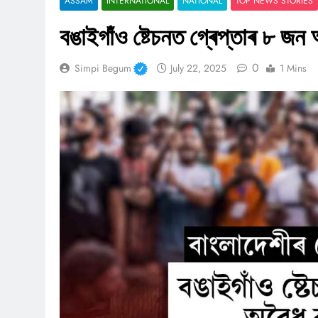
ASSAM
INTERNATIONAL
NATIONAL
TOP NEWS STORIES
বঙাইগাঁও ষ্টেচনত গ্ৰেপ্তাৰ ৮ জ
0
Simpi Begum
July 22, 2025
1 Mins