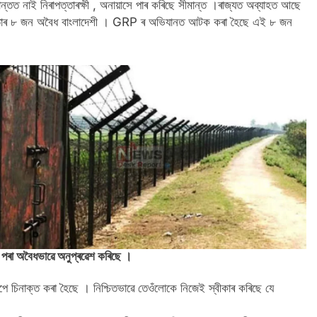
্তত নাই নিৰাপত্তাৰক্ষী , অনায়াসে পাৰ কৰিছে সীমান্ত ।ৰাজ্যত অব্যাহত আছে
্ৰেপ্তাৰ ৮ জন অবৈধ বাংলাদেশী । GRP ৰ অভিযানত আটক কৰা হৈছে এই ৮ জন
ৰ পৰা অবৈধভাৱে অনুপ্ৰৱেশ কৰিছে ।
ৰূপে চিনাক্ত কৰা হৈছে । নিশ্চিতভাৱে তেওঁলোকে নিজেই স্বীকাৰ কৰিছে যে