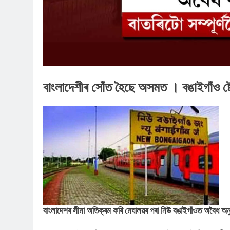
বাংলাদেশীৰ সোঁত হৈছে অসমত । বঙাইগাঁও ষ্
বাংলাদেশৰ সীমা অতিক্ৰম কৰি মেঘালয়ৰ পৰা নিউ বঙাইগাঁওত অবৈধ অন