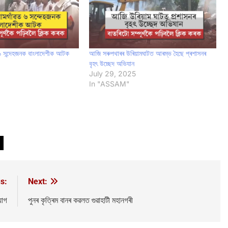
 ৬ সন্দেহজনক বাংলাদেশীক আটক
আজি সৰুপথাৰৰ উৰিয়ামঘাটত আৰম্ভ হৈছে প্ৰশাসনৰ
বৃহৎ উচ্ছেদ অভিযান
July 29, 2025
In "ASSAM"
s:
Next:
যাগ
পুনৰ কৃত্ৰিম বানৰ কৱলত গুৱাহাটী মহানগৰী