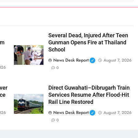
Several Dead, Injured After Teen
om
Gunman Opens Fire at Thailand
School
News Desk Report
August 7, 2026
026
0
ver
Direct Guwahati–Dibrugarh Train
nce
Services Resume After Flood-Hit
Rail Line Restored
News Desk Report
026
August 7, 2026
0