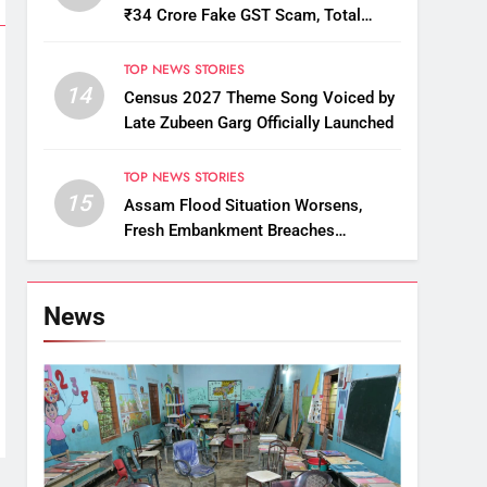
₹34 Crore Fake GST Scam, Total
Arrests Reach 12
TOP NEWS STORIES
14
Census 2027 Theme Song Voiced by
Late Zubeen Garg Officially Launched
TOP NEWS STORIES
15
Assam Flood Situation Worsens,
Fresh Embankment Breaches
Displace Thousands
News