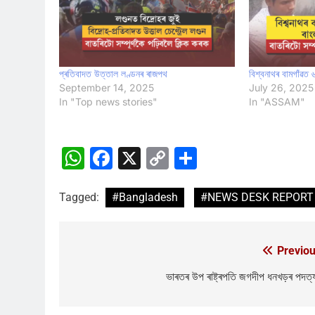
প্ৰতিবাদত উত্তাল লণ্ডনৰ ৰাজপথ
বিশ্বনাথৰ বামগাঁৱত
September 14, 2025
July 26, 2025
In "Top news stories"
In "ASSAM"
WhatsApp
Facebook
X
Copy
Share
Link
Tagged:
#Bangladesh
#NEWS DESK REPORT
Previou
Post
navigation
ভাৰতৰ উপ ৰাষ্ট্ৰপতি জগদীপ ধনখড়ৰ পদত্