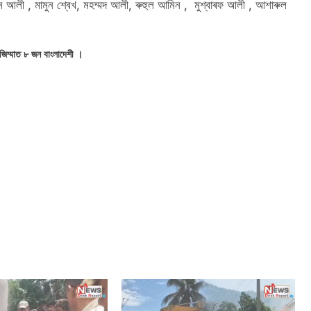
আলী , মামুন শ্বেখ, মহম্মদ আলী, ৰুহুল আমিন , মুশ্বাৰফ আলী , আশাৰুল
জিম্মাত ৮ জন বাংলাদেশী ।