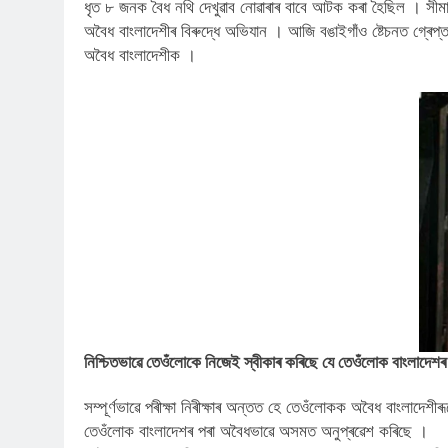
ধৃত ৮ জনক বৈধ নথি দেখুৱাব নোৱাৰাৰ বাবে আটক কৰা হৈছিল । সীমান
অবৈধ বাংলাদেশীৰ বিৰুদ্ধে অভিযান । আজি বঙাইগাঁও ষ্টেচনত গ
অবৈধ বাংলাদেশীক ।
নিশ্চিতভাৱে তেওঁলোকে নিজেই স্বীকাৰ কৰিছে যে তেওঁলোক বাংলাদেশ
সম্পূৰ্ণভাৱে পৰীক্ষা নিৰীক্ষাৰ অন্তত হে তেওঁলোকক অবৈধ বাংলাদেশী
তেওঁলোক বাংলাদেশৰ পৰা অবৈধভাৱে অসমত অনুপ্ৰৱেশ কৰিছে ।