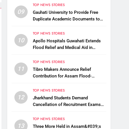
TOP NEWS STORIES
09
Gauhati University to Provide Free
Duplicate Academic Documents to
Flood-Affected Students
TOP NEWS STORIES
10
Apollo Hospitals Guwahati Extends
Flood Relief and Medical Aid in
Charaideo
TOP NEWS STORIES
11
Tibro Makers Announce Relief
Contribution for Assam Flood-
Affected People
TOP NEWS STORIES
12
Jharkhand Students Demand
Cancellation of Recruitment Exams
Amid Protest
TOP NEWS STORIES
13
Three More Held in Assam&#039;s