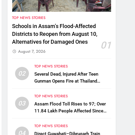
TOP NEWS STORIES
Schools in Assam’s Flood-Affected
Districts to Reopen from August 10,
Alternatives for Damaged Ones
01
August 7, 2026
TOP NEWS STORIES
02
Several Dead, Injured After Teen
Gunman Opens Fire at Thailand
School
TOP NEWS STORIES
03
Assam Flood Toll Rises to 97; Over
11.84 Lakh People Affected Since
April
TOP NEWS STORIES
04
Direct Guwahati–Dibrugarh Train