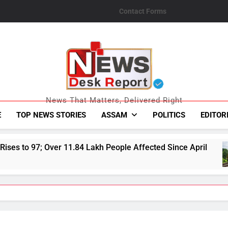
Contact Forms
News Desk Repo
News That Matters, Delivered Right
E
TOP NEWS STORIES
ASSAM
POLITICS
EDITOR
4 Lakh People Affected Since April
Direct Guw
August 7, 20