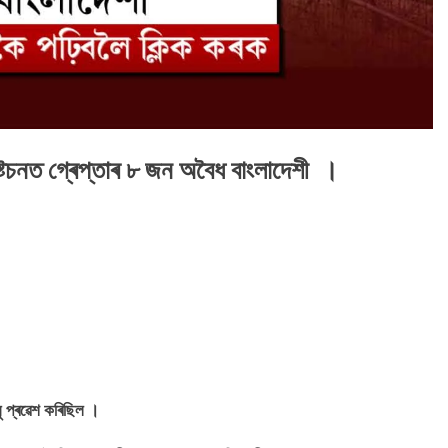
টেচনত গ্ৰেপ্তাৰ ৮ জন অবৈধ বাংলাদেশী ।
ু প্ৰৱেশ কৰিছিল ।