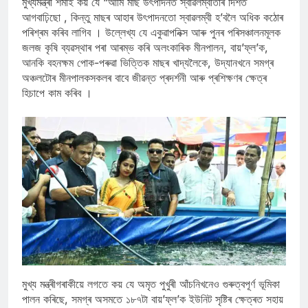
মুখ্যমন্ত্ৰী শৰ্মাই কয় যে “আমি মাছ উৎপাদনত স্বাৱলম্বীতাৰ দিশত
আগবাঢ়িছো , কিন্তু মাছৰ আহাৰ উৎপাদনতো স্বাৱলম্বী হ’বলৈ অধিক কঠোৰ
পৰিশ্ৰম কৰিব লাগিব । উল্লেখ্য যে একুৱাপনিক্স আৰু পুনৰ পৰিসঞ্চালনমূলক
জলজ কৃষি ব্যৱস্থাৰ পৰা আৰম্ভ কৰি অলংকাৰিক মীনপালন, বায়’ফ্ল’ক,
আনকি বহনক্ষম পোক-পৰুৱা ভিত্তিক মাছৰ খাদ্যলৈকে, উদ্যানখনে সমগ্ৰ
অঞ্চলটোৰ মীনপালকসকলৰ বাবে জীৱন্ত প্ৰদৰ্শনী আৰু প্ৰশিক্ষণৰ ক্ষেত্ৰ
হিচাপে কাম কৰিব ।
মুখ্য মন্ত্ৰীগৰাকীয়ে লগতে কয় যে অমৃত পুখুৰী আঁচনিখনেও গুৰুত্বপূৰ্ণ ভূমিকা
পালন কৰিছে, সমগ্ৰ অসমতে ১৮৭টা বায়’ফ্ল’ক ইউনিট সৃষ্টিৰ ক্ষেত্ৰত সহায়