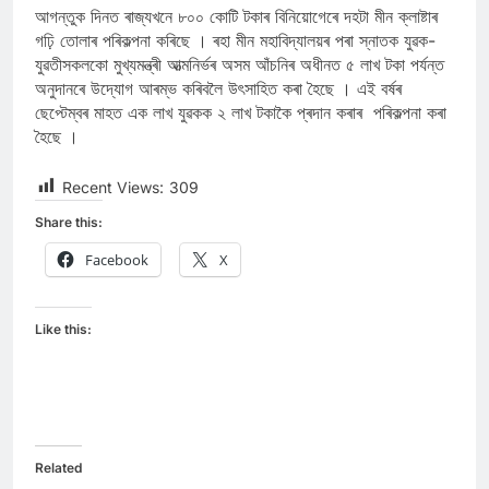
আগন্তুক দিনত ৰাজ্যখনে ৮০০ কোটি টকাৰ বিনিয়োগেৰে দহটা মীন ক্লাষ্টাৰ
গঢ়ি তোলাৰ পৰিকল্পনা কৰিছে । ৰহা মীন মহাবিদ্যালয়ৰ পৰা স্নাতক যুৱক-
যুৱতীসকলকো মুখ্যমন্ত্ৰী আত্মনিৰ্ভৰ অসম আঁচনিৰ অধীনত ৫ লাখ টকা পৰ্যন্ত
অনুদানৰে উদ্যোগ আৰম্ভ কৰিবলৈ উৎসাহিত কৰা হৈছে । এই বৰ্ষৰ
ছেপ্টেম্বৰ মাহত এক লাখ যুৱকক ২ লাখ টকাকৈ প্ৰদান কৰাৰ পৰিকল্পনা কৰা
হৈছে ।
Recent Views:
309
Share this:
Facebook
X
Like this:
Related