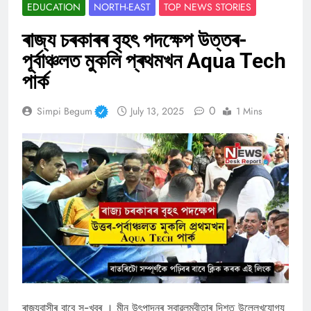
EDUCATION
NORTH-EAST
TOP NEWS STORIES
ৰাজ্য চৰকাৰৰ বৃহৎ পদক্ষেপ উত্তৰ-
পূৰ্বাঞ্চলত মুকলি প্ৰথমখন Aqua Tech
পার্ক
0
Simpi Begum
July 13, 2025
1 Mins
ৰাজ্যবাসীৰ বাবে সু-খবৰ । মীন উৎপাদনৰ স্বাৱলম্বীতাৰ দিশত উল্লেখযোগ্য