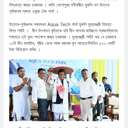
সিদ্ধান্ত ৰাজ্য চৰকাৰৰ । কালি সোণাপুৰৰ বগীবাৰীত মুকলি হল উত্তৰ
পূৰ্বাঞ্চলৰ প্ৰথম একুৱা টেক পাৰ্ক ।
উত্তৰ-পূৰ্বাঞ্চলৰ প্ৰথমখন Aqua Tech পার্ক মুকলি মুখ্যমন্ত্ৰী হিমন্ত
বিশ্ব শৰ্মাই । মীন উৎপাদন বৃদ্ধিকে ধৰি মীন পালনৰ জৰিয়তে স্বাৱলম্বিতাৰ
লক্ষ্যৰে এই বৃহৎ পদক্ষেপ ৰাজ্য চৰকাৰৰ । মুখ্যমন্ত্ৰী শৰ্মাই কয় যে চৰকাৰে
১০টা মীন ক্লাষ্টাৰ, ব্ৰীড বেংক আৰু বজাৰৰ মূল আন্তঃগাঁথনিত ৮০০ কোটি
টকা বিনিয়োগ কৰিব ।