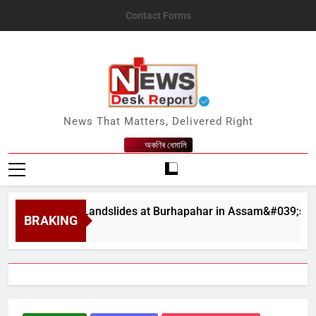
Skip
Contact Forms
to
content
News Desk Report
News That Matters, Delivered Right
অকণিৰ ধেমালি
Multiple Landslides at Burhapahar in Assam&#039;s Nagaon, Tr
BRAKING