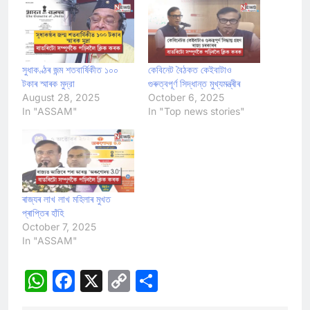
সুধাকণ্ঠৰ জন্ম শতবার্ষিকীত ১০০
কেবিনেট বৈঠকত কেইবাটাও
টকাৰ স্মাৰক মুদ্রা
গুৰুত্বপূৰ্ণ সিদ্ধান্ত মুখ্যমন্ত্ৰীৰ
August 28, 2025
October 6, 2025
In "ASSAM"
In "Top news stories"
ৰাজ্যৰ লাখ লাখ মহিলাৰ মুখত
প্ৰাপ্তিৰ হাঁহি
October 7, 2025
In "ASSAM"
WhatsApp
Facebook
X
Copy
Share
Link