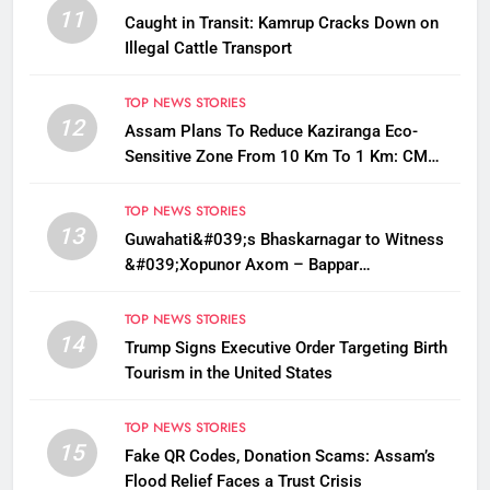
11
Caught in Transit: Kamrup Cracks Down on
Illegal Cattle Transport
TOP NEWS STORIES
12
Assam Plans To Reduce Kaziranga Eco-
Sensitive Zone From 10 Km To 1 Km: CM
Sarma
TOP NEWS STORIES
13
Guwahati&#039;s Bhaskarnagar to Witness
&#039;Xopunor Axom – Bappar
Agomon&#039; Theme This Ganesh
Chaturthi
TOP NEWS STORIES
14
Trump Signs Executive Order Targeting Birth
Tourism in the United States
TOP NEWS STORIES
15
Fake QR Codes, Donation Scams: Assam’s
Flood Relief Faces a Trust Crisis