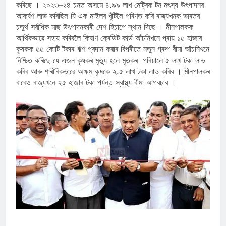
কৰিছে । ২০২৩–২৪ চনত অসমে ৪.৯৯ লাখ মেট্ৰিক টন মৎস্য উৎপাদনৰ
আকৰ্ষণ লাভ কৰিছিল যি এক মাইলৰ খুঁটিলৈ পৰিণত কৰি ৰাজ্যখনক ভাৰতৰ
চতুৰ্থ সৰ্বাধিক মাছ উৎপাদনকাৰী দেশ হিচাপে স্থান দিছে । মীনপালকক
আৰ্থিকভাৱে সহায় কৰিবলৈ কিষাণ ক্ৰেডিট কাৰ্ড আঁচনিখনে প্ৰায় ১৫ হাজাৰ
কৃষকক ৫৫ কোটি টকাৰ ঋণ প্ৰদান কৰাৰ বিপৰীতে নতুন গ্ৰুপ বীমা আঁচনিখনে
নিশ্চিত কৰিছে যে এজন কৃষকৰ মৃত্যু হলে মৃতকৰ পৰিয়ালে ৫ লাখ টকা লাভ
কৰিব আৰু শাৰীৰিকভাৱে অক্ষম কৃষকে ২.৫ লাখ টকা লাভ কৰিব । মীনপালকৰ
বাবেও ৰাজ্যখনে ২৫ হাজাৰ টকা পৰ্যন্ত স্বাস্থ্য বীমা আগবঢ়াব ।