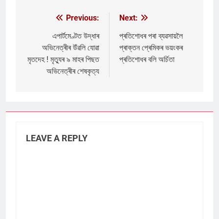
Previous:
Next:
Post
navigation
এপাৰ্টমেণ্টত উদ্ধাৰ
প্ৰতিশোধৰ পৰা ব্যৱসায়লৈ
অভিনেত্ৰীৰ উঁৱলি যোৱা
প্ৰাক্তন প্ৰেমিকৰ ভয়ংকৰ
মৃতদেহ ! মৃত্যুৰ ৯ মাহৰ পিছত
প্ৰতিশোধৰ বলি অৰ্চিতা
অভিনেত্ৰীৰ শেষকৃত্য
LEAVE A REPLY