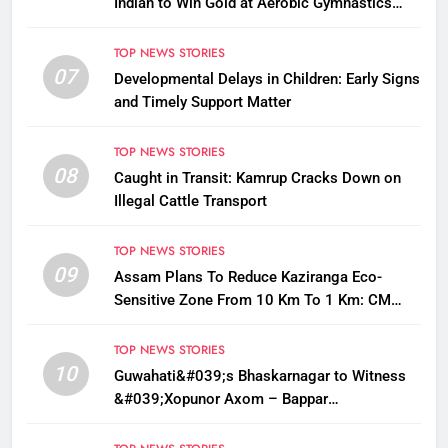
Indian to Win Gold at Aerobic Gymnastics
Asian Championships
TOP NEWS STORIES
07
Developmental Delays in Children: Early Signs
and Timely Support Matter
TOP NEWS STORIES
08
Caught in Transit: Kamrup Cracks Down on
Illegal Cattle Transport
TOP NEWS STORIES
09
Assam Plans To Reduce Kaziranga Eco-
Sensitive Zone From 10 Km To 1 Km: CM
Sarma
TOP NEWS STORIES
10
Guwahati&#039;s Bhaskarnagar to Witness
&#039;Xopunor Axom – Bappar
Agomon&#039; Theme This Ganesh
Chaturthi