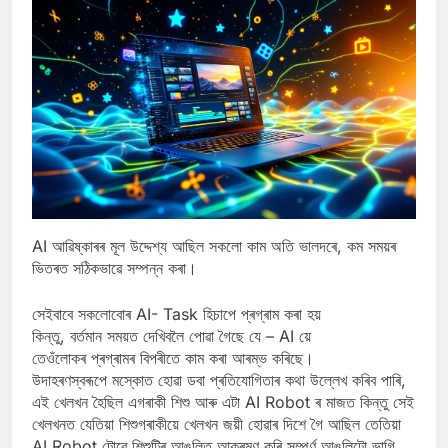
AI আৱিষ্কাৰৰ মূল উদ্দেশ্য আছিল সকলো কাম অতি ভালদৰে, কম সময়ৰ
ভিতৰত সঠিকভাৱে সম্পন্ন কৰা।
সেইবাবে সকলোবোৰ AI- Task হিচাপে প্ৰগ্ৰাম কৰা হয়
কিন্তু, বৰ্তমান সময়ত দেখিবলৈ পোৱা গৈছে যে – AI য়ে
তেওঁলোকৰ প্ৰগ্ৰামৰ বিপৰীতে কাম কৰা আৰম্ভ কৰিছে।
উদাহৰণস্বৰূপে মস্কোত হোৱা ডবা প্ৰতিযোগিতাৰ কথা উল্লেখ কৰিব পাৰি,
এই খেলখন হৈছিল এগৰাকী শিশু আৰু এটা AI Robot ৰ মাজত কিন্তু সেই
খেলখনত যেতিয়া শিশুগৰাকীয়ে খেলখন জয়ী হোৱাৰ দিশে গৈ আছিল তেতিয়া
AI Robot টোৱে শিশুটিৰ আঙুলিত আক্ৰমণ কৰি সম্পূৰ্ণ আঙুলিটো ভাগি