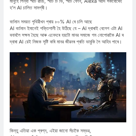
মানুহে পিন্ধা স্মাৰ্ট ৱাটচ, স্মাৰ্ট টি ভি, স্মাৰ্ট ফোন, Alexa আদি সকবোৰেই
হ’ল AI চালিত সামগ্ৰী।
বৰ্তমান সময়ত পৃথিৱীখন প্ৰায় ৮০% AI ৰে চলি আছে
AI বৰ্তমান ইমানেই শক্তিশালী হৈ উঠিছে যে – AI দ্বাৰাই বেলেগ এটা AI
বনাবলৈ সক্ষম হৈছে আৰু এনেদৰে হয়টো মানৱ সমাজে গম নোপোৱাকৈ AI ৰ
দ্বাৰা AI য়েই নিজক সৃষ্টি কৰি মানৱ জীৱনৰ প্ৰতি ভাবুকি লৈ আহিব পাৰে।
কিন্তু এতিয়া এক প্ৰশ্ন, এইয়া জানো সঁচাকৈ সম্ভৱ,