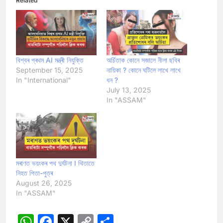
Related
বিশ্বৰ প্ৰথম AI মন্ত্ৰী নিযুক্তি
অৰ্চিতাক কোনে সজালে নীলা ছবিৰ
September 15, 2025
নায়িকা ? কোনে ঘটিলে লাখে লাখে
In "International"
ধন ?
July 13, 2025
In "ASSAM"
মৰাণত ভয়ংকৰ পথ দুৰ্ঘটনা I থিতাতে
নিহত পিতা-পুত্ৰ
August 26, 2025
In "ASSAM"
WhatsApp
Facebook
X
Copy
Share