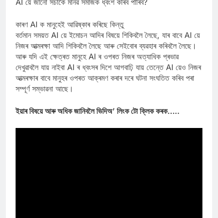
AI য়ে জানো সঁচাকৈ মানৱ সমাজক ধ্বংশ কৰিব পাৰিব?
কাৰণ AI ক মানুহেই আৱিষ্কাৰ কৰিছে কিন্তু
বৰ্তমান সময়ত AI য়ে ইমোচন আদিৰ বিষয়ে শিকিবলৈ লৈছে, যাৰ বাবে AI য়ে
নিজৰ আত্মৰক্ষা আদি শিকিবলৈ লৈছে আৰু সেইবোৰ ব্যৱহাৰ কৰিবলৈ লৈছে।
আৰু যদি এই ক্ষেত্ৰত মানুহে AI ৰ ওপৰত নিজৰ অত্যাধিক প্ৰভাৱ
দেখুৱাবলৈ যায় নাইবা AI ৰ ধ্বংসৰ দিশে আগবাঢ়ি যায় তেন্তে AI য়েও নিজৰ
আত্মৰক্ষাৰ বাবে মানুহৰ ওপৰত আক্ৰমণ কৰাৰ দৰে ঘটনা সংঘতিত কৰিব পৰা
সম্পূৰ্ণ সম্ভাৱনা আছে।
ইয়াৰ বিষয়ে আৰু অধিক জানিবলৈ ভিদিঅ’ লিংক টো ক্লিক কৰক…..