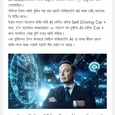
পেলাইছিল।
গতিকে ইয়াৰ পৰাই বুজিব পৰা যায় হয়টো ভবিষ্যতলৈ AI আৰু বেছি ভয়ংকৰ
হৈ উঠিব পাৰে।
ইয়াৰ লগতে উল্লেখ কৰিব পাৰি AI চালিত নাইবা Self Driving Car ৰ
কথা, য’ত বৰ্ত্তমান সময়ছোৱাত ২৫ শতাংশ পথ দূৰ্ঘটনা AI চালিত Car ৰ
বাবে সংঘতিত হোৱা বুলি তথ্য আহি পৰিছে।
এক সন্মিলনত ইলন মাস্কয়ে কৈছিল ভৱিষ্যতলৈ AI য়ে মানৱ জীৱন ধ্বংস
কৰিব পাৰে আৰু সেয়াই হয়টো সঁচা হবলৈ গৈ আছে।