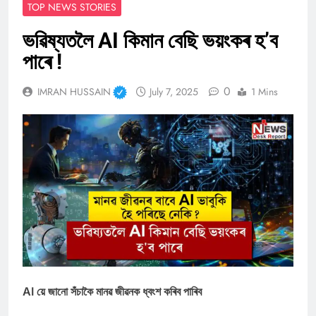
TOP NEWS STORIES
ভৱিষ্যতলৈ AI কিমান বেছি ভয়ংকৰ হ’ব
পাৰে !
0
IMRAN HUSSAIN
July 7, 2025
1 Mins
AI য়ে জানো সঁচাকৈ মানৱ জীৱনক ধ্বংশ কৰিব পাৰিব