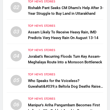
TOP NEWS STORIES
02
Rishabh Pant Seeks CM Dhami’s Help After 3-
Year Struggle to Buy Land in Uttarakhand
TOP NEWS STORIES
03
Assam Likely To Receive Heavy Rain, IMD
Predicts Very Heavy Rain On August 13-14
TOP NEWS STORIES
04
Jorabat’s Recurring Floods Turn Key Assam-
Meghalaya Route Into a Monsoon Bottleneck
TOP NEWS STORIES
05
Who Speaks for the Voiceless?
Guwahati&#039;s Beltola Dog Deaths Raise
Questions on Animal Cruelty
TOP NEWS STORIES
06
Manipur’s Ariha Pangambam Becomes First